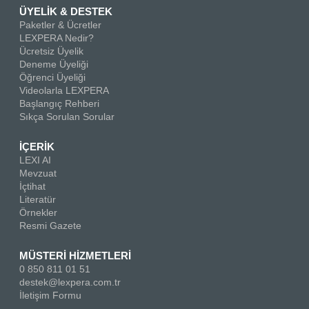
ÜYELİK & DESTEK
Paketler & Ücretler
LEXPERA Nedir?
Ücretsiz Üyelik
Deneme Üyeliği
Öğrenci Üyeliği
Videolarla LEXPERA
Başlangıç Rehberi
Sıkça Sorulan Sorular
İÇERİK
LEXI AI
Mevzuat
İçtihat
Literatür
Örnekler
Resmi Gazete
MÜSTERİ HİZMETLERİ
0 850 811 01 51
destek@lexpera.com.tr
İletişim Formu