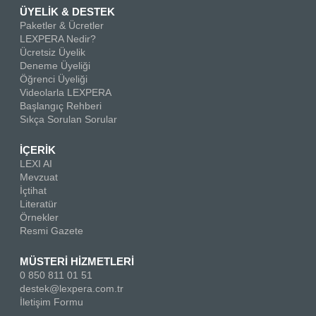
ÜYELİK & DESTEK
Paketler & Ücretler
LEXPERA Nedir?
Ücretsiz Üyelik
Deneme Üyeliği
Öğrenci Üyeliği
Videolarla LEXPERA
Başlangıç Rehberi
Sıkça Sorulan Sorular
İÇERİK
LEXI AI
Mevzuat
İçtihat
Literatür
Örnekler
Resmi Gazete
MÜSTERİ HİZMETLERİ
0 850 811 01 51
destek@lexpera.com.tr
İletişim Formu