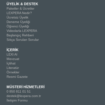
ÜYELİK & DESTEK
Paketler & Ücretler
LEXPERA Nedir?
Ücretsiz Üyelik
Deneme Üyeliği
Öğrenci Üyeliği
Videolarla LEXPERA
Başlangıç Rehberi
Sıkça Sorulan Sorular
İÇERİK
LEXI AI
Mevzuat
İçtihat
Literatür
Örnekler
Resmi Gazete
MÜSTERİ HİZMETLERİ
0 850 811 01 51
destek@lexpera.com.tr
İletişim Formu