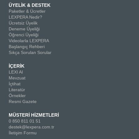
ÜYELİK & DESTEK
Paketler & Ücretler
LEXPERA Nedir?
Ücretsiz Üyelik
Deneme Üyeliği
Öğrenci Üyeliği
Videolarla LEXPERA
Başlangıç Rehberi
Sıkça Sorulan Sorular
İÇERİK
LEXI AI
Mevzuat
İçtihat
Literatür
Örnekler
Resmi Gazete
MÜSTERİ HİZMETLERİ
0 850 811 01 51
destek@lexpera.com.tr
İletişim Formu