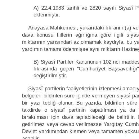
A) 22.4.1983 tarihli ve 2820 sayılı Siyasî 
eklenmiştir.
Anayasa Mahkemesi, yukarıdaki fıkranın (a) ve (
dava konusu fiillerin ağırlığına göre ilgili siy
miktarının yarısından az olmamak kaydıyla, bu 
yardımın tamamı ödenmişse aynı miktarın Hazineye
B) Siyasî Partiler Kanununun 102 nci maddesin
fıkrasında geçen "Cumhuriyet Başsavcılığı"
değiştirilmiştir.
Siyasî partilerin faaliyetlerinin izlenmesi amacı
belgeleri bildirilen süre içinde vermeyen siyasî pa
bir yazı tebliğ olunur. Bu yazıda, bildirilen süre
takdirde o siyasî partinin kapatılması ya 
bırakılması için dava açılabileceği de belirtilir.
getirilmez veya cevap verilmezse Yargıtay Cumhur
Devlet yardımından kısmen veya tamamen yoksun
açabilir.