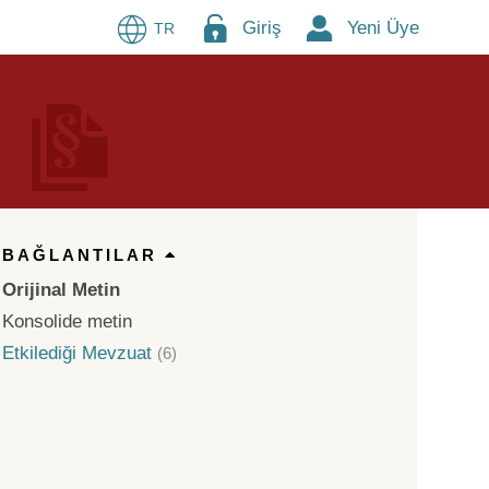
Giriş
Yeni Üye
TR
BAĞLANTILAR
Orijinal Metin
Konsolide metin
Etkilediği Mevzuat
(6)