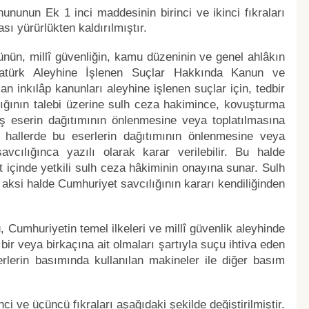
ununun Ek 1 inci maddesinin birinci ve ikinci fıkraları
sı yürürlükten kaldırılmıştır.
ünün, millî güvenliğin, kamu düzeninin ve genel ahlâkın
tatürk Aleyhine İşlenen Suçlar Hakkında Kanun ve
inkılâp kanunları aleyhine işlenen suçlar için, tedbir
ığının talebi üzerine sulh ceza hakimince, kovuşturma
ş eserin dağıtımının önlenmesine veya toplatılmasına
n hallerde bu eserlerin dağıtımının önlenmesine veya
vcılığınca yazılı olarak karar verilebilir. Bu halde
 içinde yetkili sulh ceza hâkiminin onayına sunar. Sulh
 aksi halde Cumhuriyet savcılığının kararı kendiliğinden
, Cumhuriyetin temel ilkeleri ve millî güvenlik aleyhinde
bir veya birkaçına ait olmaları şartıyla suçu ihtiva eden
erin basımında kullanılan makineler ile diğer basım
 ve üçüncü fıkraları aşağıdaki şekilde değiştirilmiştir.