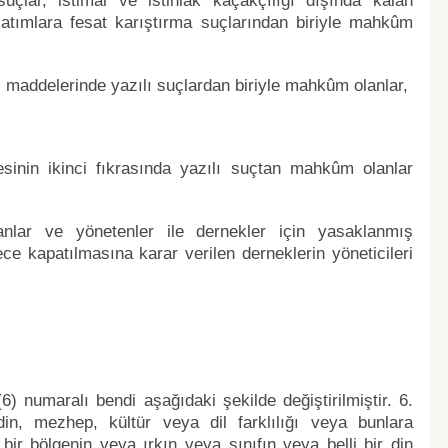
suçlar, istimal ve istihlâk kaçakçılığı dışında kalan
satımlara fesat karıştırma suçlarından biriyle mahkûm
maddelerinde yazılı suçlardan biriyle mahkûm olanlar,
nin ikinci fıkrasında yazılı suçtan mahkûm olanlar
nlar ve yönetenler ile dernekler için yasaklanmış
e kapatılmasına karar verilen derneklerin yöneticileri
 numaralı bendi aşağıdaki şekilde değiştirilmiştir. 6.
din, mezhep, kültür veya dil farklılığı veya bunlara
ir bölgenin veya ırkın veya sınıfın veya belli bir din