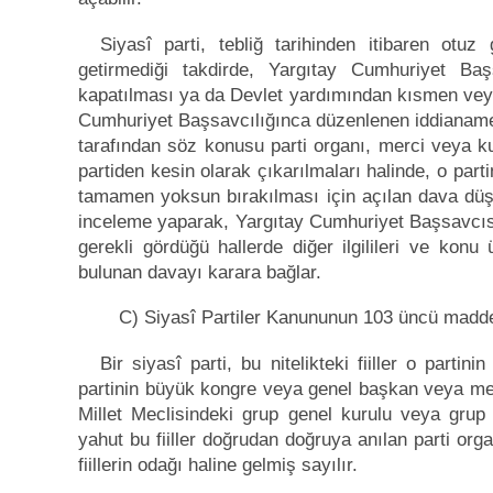
Siyasî parti, tebliğ tarihinden itibaren otu
getirmediği takdirde, Yargıtay Cumhuriyet Ba
kapatılması ya da Devlet yardımından kısmen vey
Cumhuriyet Başsavcılığınca düzenlenen iddianamenin 
tarafından söz konusu parti organı, merci veya kur
partiden kesin olarak çıkarılmaları halinde, o pa
tamamen yoksun bırakılması için açılan dava dü
inceleme yaparak, Yargıtay Cumhuriyet Başsavcısını
gerekli gördüğü hallerde diğer ilgilileri ve konu 
bulunan davayı karara bağlar.
C) Siyasî Partiler Kanununun 103 üncü maddes
Bir siyasî parti, bu nitelikteki fiiller o parti
partinin büyük kongre veya genel başkan veya me
Millet Meclisindeki grup genel kurulu veya gru
yahut bu fiiller doğrudan doğruya anılan parti orga
fiillerin odağı haline gelmiş sayılır.