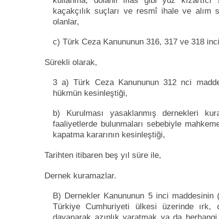
kullanma, dolanlı iflâs gibi yüz kızartıcı 
kaçakçılık suçları ve resmî ihale ve alım 
olanlar,
c) Türk Ceza Kanununun 316, 317 ve 318 inci 
Sürekli olarak,
3 a) Türk Ceza Kanununun 312 nci maddesi
hükmün kesinleştiği,
b) Kurulması yasaklanmış dernekleri kura
faaliyetlerde bulunmaları sebebiyle mahkemec
kapatma kararının kesinleştiği,
Tarihten itibaren beş yıl süre ile,
Dernek kuramazlar.
B) Dernekler Kanununun 5 inci maddesinin (6)
Türkiye Cumhuriyeti ülkesi üzerinde ırk, 
dayanarak azınlık yaratmak ya da herhangi b