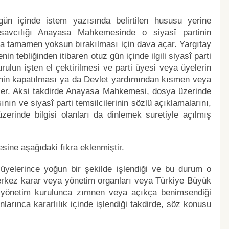
z gün içinde istem yazısında belirtilen hususu yerine
şsavcılığı Anayasa Mahkemesinde o siyasî partinin
a tamamen yoksun bırakılması için dava açar. Yargıtay
tebliğinden itibaren otuz gün içinde ilgili siyasî parti
ulun işten el çektirilmesi ve parti üyesi veya üyelerin
rtinin kapatılması ya da Devlet yardımından kısmen veya
şer. Aksi takdirde Anayasa Mahkemesi, dosya üzerinde
n ve siyasî parti temsilcilerinin sözlü açıklamalarını,
üzerinde bilgisi olanları da dinlemek suretiyle açılmış
ine aşağıdaki fıkra eklenmiştir.
nin üyelerince yoğun bir şekilde işlendiği ve bu durum o
rkez karar veya yönetim organları veya Türkiye Büyük
p yönetim kurulunca zımnen veya açıkça benimsendiği
nlarınca kararlılık içinde işlendiği takdirde, söz konusu