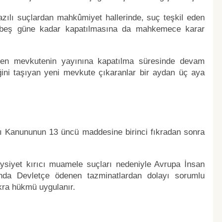
zılı suçlardan mahkûmiyet hallerinde, suç teşkil eden
onbeş güne kadar kapatılmasına da mahkemece karar
rilen mevkutenin yayınına kapatılma süresinde devam
ini taşıyan yeni mevkute çıkaranlar bir aydan üç aya
arı Kanununun 13 üncü maddesine birinci fıkradan sonra
ysiyet kırıcı muamele suçları nedeniyle Avrupa İnsan
nda Devletçe ödenen tazminatlardan dolayı sorumlu
kra hükmü uygulanır.