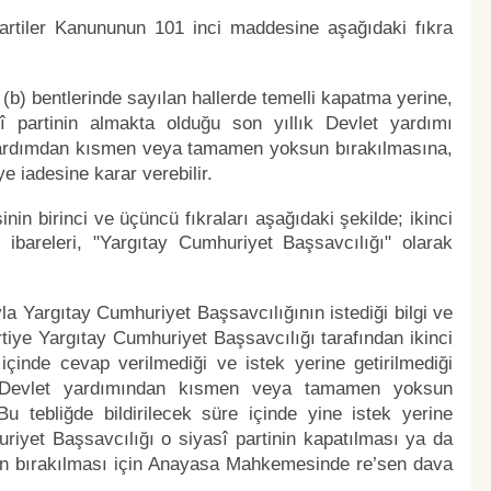
Partiler Kanununun 101 inci maddesine aşağıdaki fıkra
b) bentlerinde sayılan hallerde temelli kapatma yerine,
asî partinin almakta olduğu son yıllık Devlet yardımı
yardımdan kısmen veya tamamen yoksun bırakılmasına,
 iadesine karar verebilir.
in birinci ve üçüncü fıkraları aşağıdaki şekilde; ikinci
 ibareleri, "Yargıtay Cumhuriyet Başsavcılığı" olarak
yla Yargıtay Cumhuriyet Başsavcılığının istediği bilgi ve
rtiye Yargıtay Cumhuriyet Başsavcılığı tarafından ikinci
 içinde cevap verilmediği ve istek yerine getirilmediği
da Devlet yardımından kısmen veya tamamen yoksun
 Bu tebliğde bildirilecek süre içinde yine istek yerine
iyet Başsavcılığı o siyasî partinin kapatılması ya da
 bırakılması için Anayasa Mahkemesinde re’sen dava