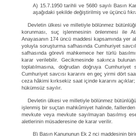
A) 15.7.1950 tarihli ve 5680 sayılı Basın Kan
aşağıdaki şekilde değiştirilmiş ve üçüncü fıkra
Devletin ülkesi ve milletiyle bölünmez bütünlüğ
korunması, suç işlenmesinin önlenmesi ile A
Anayasanın 174 üncü maddesi kapsamında yer alan 
yoluyla soruşturma safhasında Cumhuriyet savcıl
safhasında görevli mahkemece her türlü basılmı
karar verilebilir. Gecikmesinde sakınca buluna
toplatılmasına, doğrudan doğruya Cumhuriyet sa
Cumhuriyet savcısı kararını en geç yirmi dört saat
ceza hâkimi kırksekiz saat içinde kararını açıklar;
hükümsüz sayılır.
Devletin ülkesi ve milletiyle bölünmez bütünlüğü
işlenmiş bir suçtan mahkûmiyet halinde, faillerden 
mevkute veya mevkute sayılmayan basılmış eserl
aletlerinin müsaderesine de karar verilir.
B) Basın Kanununun Ek 2 nci maddesinin birinci