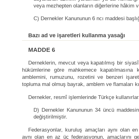
veya mezhepten olanların diğerlerine hâkim v
C) Dernekler Kanununun 6 ncı maddesi başlığı i
Bazı ad ve işaretleri kullanma yasağı
MADDE 6
Derneklerin, mevcut veya kapatılmış bir siyasî
hükümlerine göre mahkemece kapatılmasına ka
amblemini, rumuzunu, rozetini ve benzeri işare
topluma mal olmuş bayrak, amblem ve flamaları ku
Dernekler, resmî işlemlerinde Türkçe kullanırlar
D) Dernekler Kanununun 34 üncü maddesinin 
değiştirilmiştir.
Federasyonlar, kuruluş amaçları aynı olan en
aynı olan en az üç federasyonun, amaçlarını ger