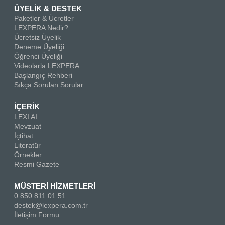
ÜYELİK & DESTEK
Paketler & Ücretler
LEXPERA Nedir?
Ücretsiz Üyelik
Deneme Üyeliği
Öğrenci Üyeliği
Videolarla LEXPERA
Başlangıç Rehberi
Sıkça Sorulan Sorular
İÇERİK
LEXI AI
Mevzuat
İçtihat
Literatür
Örnekler
Resmi Gazete
MÜSTERİ HİZMETLERİ
0 850 811 01 51
destek@lexpera.com.tr
İletişim Formu