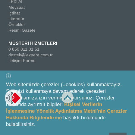
LEXI AI
Mevzuat
İçtihat
Literatür
Örnekler
Resmi Gazete
MÜSTERİ HİZMETLERİ
0 850 811 01 51
destek@lexpera.com.tr
İletişim Formu
Bizi Takip Edin
Web sitemizde çerezler (=cookies) kullanmaktayız.
Sitemizi kullanmaya devam ederek çerezleri
kullanmamıza izin vermiş oluyorsunuz. Çerezler
hakkında ayrıntılı bilgileri
Kişisel Verilerin
İşlenmesine Yönelik Aydınlatma Metni'nin Çerezler
Hakkında Bilgilendirme
başlıklı bölümünde
© 2026 On İki Levha Yayıncılık A.Ş.
bulabilirsiniz.