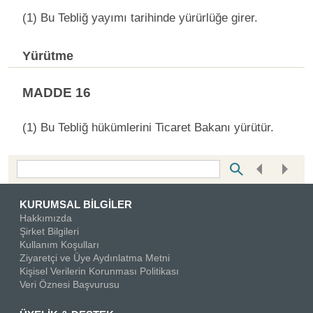
(1) Bu Tebliğ yayımı tarihinde yürürlüğe girer.
Yürütme
MADDE 16
(1) Bu Tebliğ hükümlerini Ticaret Bakanı yürütür.
Bottom Search Toolbar Highlight Text
KURUMSAL BİLGİLER
Hakkımızda
Şirket Bilgileri
Kullanım Koşulları
Ziyaretçi ve Üye Aydınlatma Metni
Kişisel Verilerin Korunması Politikası
Veri Öznesi Başvurusu