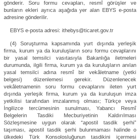
gönderir. Soru formu cevapları, resmî görüşler ve
bunların ekleri ayrıca aşağıda yer alan EBYS e-posta
adresine gönderilir.
EBYS e-posta adresi: ithebys@ticaret.gov.tr
(4) Soruşturma kapsamında yurt dışında yerleşik
firma, kurum ya da kuruluşların soru formu cevaplarını
bir yasal temsilci vasıtasıyla Bakanlığa iletmeleri
durumunda, ilgili firma, kurum ya da kuruluşların anılan
yasal temsilci adına resmî bir vekâletname (yetki
belgesi) düzenlemesi gerekir. Düzenlenecek
vekâletnamenin soru formu cevaplarını ileten yurt
dışında yerleşik firma, kurum ya da kuruluşun imza
yetkilisi tarafından imzalanmış olması; Türkçe veya
İngilizce tercümesinin sunulması, Yabancı Resmî
Belgelerin Tasdiki Mecburiyetinin Kaldırılması
Sözleşmesine uygun olarak “apostil tasdik şerhi”
taşıması, apostil tasdik şerhi bulunmaması halinde o
ülkedeki Türk Konsolosluğunun tasdikini içermesi