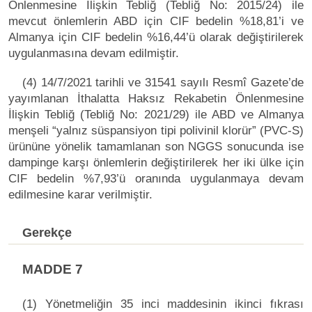
Önlenmesine İlişkin Tebliğ (Tebliğ No: 2015/24) ile
mevcut önlemlerin ABD için CIF bedelin %18,81’i ve
Almanya için CIF bedelin %16,44’ü olarak değiştirilerek
uygulanmasına devam edilmiştir.
(4) 14/7/2021 tarihli ve 31541 sayılı Resmî Gazete’de
yayımlanan İthalatta Haksız Rekabetin Önlenmesine
İlişkin Tebliğ (Tebliğ No: 2021/29) ile ABD ve Almanya
menşeli “yalnız süspansiyon tipi polivinil klorür” (PVC-S)
ürününe yönelik tamamlanan son NGGS sonucunda ise
dampinge karşı önlemlerin değiştirilerek her iki ülke için
CIF bedelin %7,93’ü oranında uygulanmaya devam
edilmesine karar verilmiştir.
Gerekçe
MADDE 7
(1) Yönetmeliğin 35 inci maddesinin ikinci fıkrası