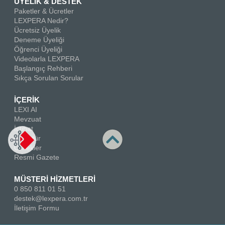
ÜYELİK & DESTEK
Paketler & Ücretler
LEXPERA Nedir?
Ücretsiz Üyelik
Deneme Üyeliği
Öğrenci Üyeliği
Videolarla LEXPERA
Başlangıç Rehberi
Sıkça Sorulan Sorular
İÇERİK
LEXI AI
Mevzuat
İçtihat
Literatür
Örnekler
Resmi Gazete
MÜSTERİ HİZMETLERİ
0 850 811 01 51
destek@lexpera.com.tr
İletişim Formu