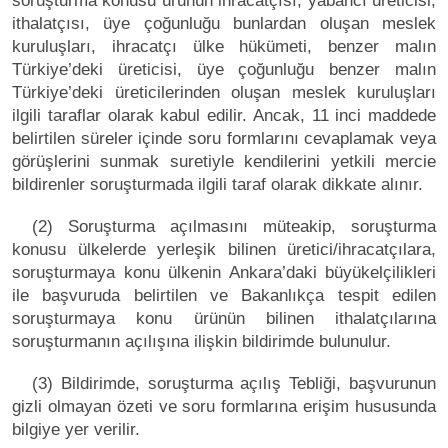
soruşturma konusu ürünün ihracatçısı, yabancı üreticisi,
ithalatçısı, üye çoğunluğu bunlardan oluşan meslek
kuruluşları, ihracatçı ülke hükümeti, benzer malın
Türkiye’deki üreticisi, üye çoğunluğu benzer malın
Türkiye’deki üreticilerinden oluşan meslek kuruluşları
ilgili taraflar olarak kabul edilir. Ancak, 11 inci maddede
belirtilen süreler içinde soru formlarını cevaplamak veya
görüşlerini sunmak suretiyle kendilerini yetkili mercie
bildirenler soruşturmada ilgili taraf olarak dikkate alınır.
(2) Soruşturma açılmasını müteakip, soruşturma
konusu ülkelerde yerleşik bilinen üretici/ihracatçılara,
soruşturmaya konu ülkenin Ankara’daki büyükelçilikleri
ile başvuruda belirtilen ve Bakanlıkça tespit edilen
soruşturmaya konu ürünün bilinen ithalatçılarına
soruşturmanın açılışına ilişkin bildirimde bulunulur.
(3) Bildirimde, soruşturma açılış Tebliği, başvurunun
gizli olmayan özeti ve soru formlarına erişim hususunda
bilgiye yer verilir.