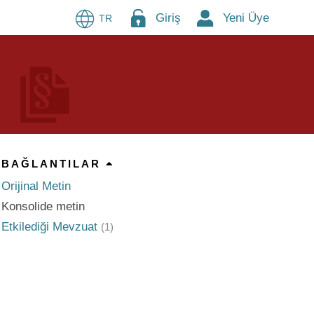
Giriş
Yeni Üye
TR
BAĞLANTILAR
Orijinal Metin
Konsolide metin
Etkilediği Mevzuat
(1)