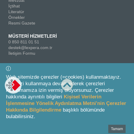
Mevzuat
İçtihat
Literatür
Örnekler
Resmi Gazete
MÜSTERİ HİZMETLERİ
0 850 811 01 51
destek@lexpera.com.tr
İletişim Formu
Bizi Takip Edin
Web sitemizde çerezler (=cookies) kullanmaktayız.
Sitemizi kullanmaya devam ederek çerezleri
kullanmamıza izin vermiş oluyorsunuz. Çerezler
hakkında ayrıntılı bilgileri
Kişisel Verilerin
İşlenmesine Yönelik Aydınlatma Metni'nin Çerezler
Hakkında Bilgilendirme
başlıklı bölümünde
© 2026 On İki Levha Yayıncılık A.Ş.
bulabilirsiniz.
Tamam