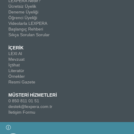
LEXPERA Nedir?
Ücretsiz Üyelik
Deneme Üyeliği
Öğrenci Üyeliği
Videolarla LEXPERA
Başlangıç Rehberi
Sıkça Sorulan Sorular
İÇERİK
LEXI AI
Mevzuat
İçtihat
Literatür
Örnekler
Resmi Gazete
MÜSTERİ HİZMETLERİ
0 850 811 01 51
destek@lexpera.com.tr
İletişim Formu
Bizi Takip Edin