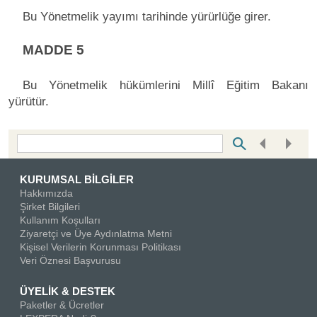
Bu Yönetmelik yayımı tarihinde yürürlüğe girer.
MADDE 5
Bu Yönetmelik hükümlerini Millî Eğitim Bakanı
yürütür.
Bottom Search Toolbar Highlight Text
KURUMSAL BİLGİLER
Hakkımızda
Şirket Bilgileri
Kullanım Koşulları
Ziyaretçi ve Üye Aydınlatma Metni
Kişisel Verilerin Korunması Politikası
Veri Öznesi Başvurusu
ÜYELİK & DESTEK
Paketler & Ücretler