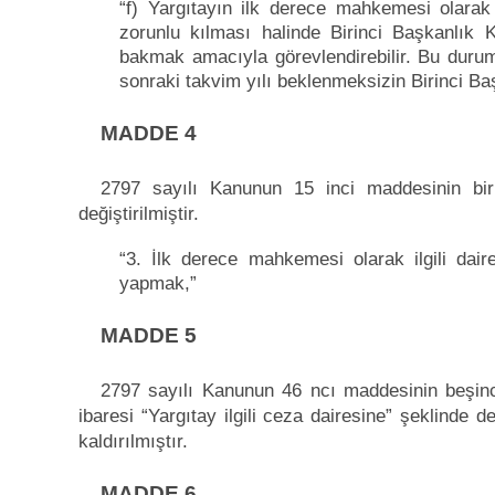
“f) Yargıtayın ilk derece mahkemesi olara
zorunlu kılması halinde Birinci Başkanlık 
bakmak amacıyla görevlendirebilir. Bu durumd
sonraki takvim yılı beklenmeksizin Birinci Baş
MADDE 4
2797 sayılı Kanunun 15 inci maddesinin biri
değiştirilmiştir.
“3. İlk derece mahkemesi olarak ilgili dair
yapmak,”
MADDE 5
2797 sayılı Kanunun 46 ncı maddesinin beşinc
ibaresi “Yargıtay ilgili ceza dairesine” şeklinde d
kaldırılmıştır.
MADDE 6