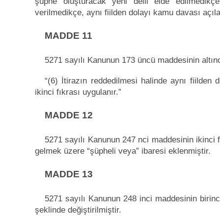
şüphe oluşturacak yeni delil elde edilmedik
verilmedikçe, aynı fiilden dolayı kamu davası açıl
MADDE 11
5271 sayılı Kanunun 173 üncü maddesinin altıncı 
“(6) İtirazın reddedilmesi halinde aynı fiilde
ikinci fıkrası uygulanır.”
MADDE 12
5271 sayılı Kanunun 247 nci maddesinin ikinci 
gelmek üzere “şüpheli veya” ibaresi eklenmiştir.
MADDE 13
5271 sayılı Kanunun 248 inci maddesinin birinc
şeklinde değiştirilmiştir.