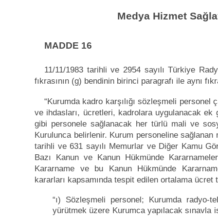
Medya Hizmet Sağlay
MADDE 16
11/11/1983 tarihli ve 2954 sayılı Türkiye Ra
fıkrasının (g) bendinin birinci paragrafı ile aynı fık
“Kurumda kadro karşılığı sözleşmeli personel çalı
ve ihdasları, ücretleri, kadrolara uygulanacak ek 
gibi personele sağlanacak her türlü mali ve sosy
Kurulunca belirlenir. Kurum personeline sağlanan m
tarihli ve 631 sayılı Memurlar ve Diğer Kamu Gör
Bazı Kanun ve Kanun Hükmünde Kararnameler
Kararname ve bu Kanun Hükmünde Kararnamey
kararları kapsamında tespit edilen ortalama ücret 
“ı) Sözleşmeli personel; Kurumda radyo-tel
yürütmek üzere Kurumca yapılacak sınavla is