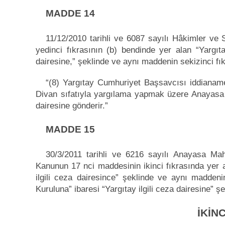
MADDE 14
11/12/2010 tarihli ve 6087 sayılı Hâkimler v
yedinci fıkrasının (b) bendinde yer alan “Yargıt
dairesine,” şeklinde ve aynı maddenin sekizinci fıkr
“(8) Yargıtay Cumhuriyet Başsavcısı iddianame
Divan sıfatıyla yargılama yapmak üzere Anayasa M
dairesine gönderir.”
MADDE 15
30/3/2011 tarihli ve 6216 sayılı Anayasa Ma
Kanunun 17 nci maddesinin ikinci fıkrasında yer 
ilgili ceza dairesince” şeklinde ve aynı madden
Kuruluna” ibaresi “Yargıtay ilgili ceza dairesine” şek
İKİN