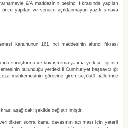
nameyle 9/A maddesinin beşinci fıkrasında yapılan
ten önce yapılan ve sonucu açıklanmayan yazılı sınava
emesi Kanununun 161 inci maddesinin altıncı fıkrası
kında soruşturma ve kovuşturma yapma yetkisi, ilgilinin
kemesinin bulunduğu yerdeki il Cumhuriyet başsavcılığı
 ceza mahkemesinin görevine giren suçüstü hâllerinde
rası aşağıdaki şekilde değiştirilmiştir.
erildikten sonra kamu davasının açılması için yeterli