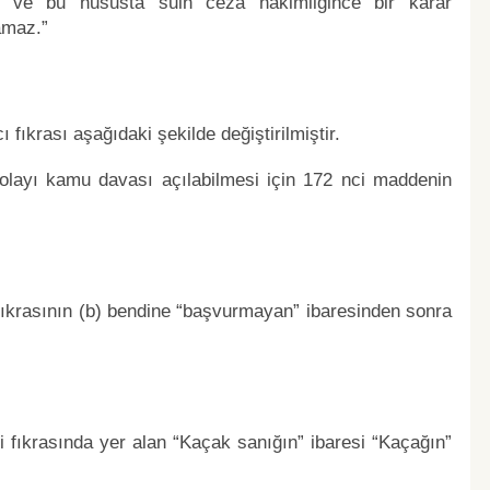
çe ve bu hususta sulh ceza hâkimliğince bir karar
amaz.”
fıkrası aşağıdaki şekilde değiştirilmiştir.
n dolayı kamu davası açılabilmesi için 172 nci maddenin
fıkrasının (b) bendine “başvurmayan” ibaresinden sonra
i fıkrasında yer alan “Kaçak sanığın” ibaresi “Kaçağın”