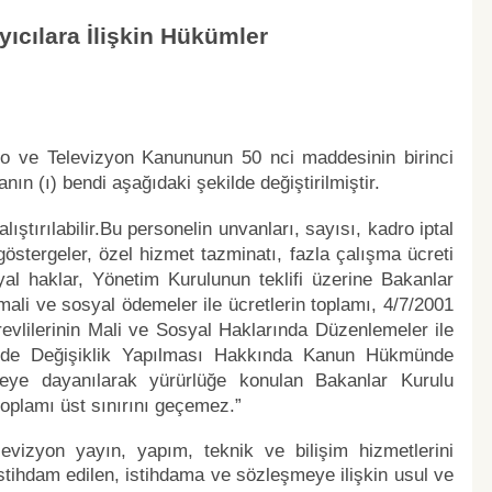
ıcılara İlişkin Hükümler
dyo ve Televizyon Kanununun 50 nci maddesinin birinci
ranın (ı) bendi aşağıdaki şekilde değiştirilmiştir.
ştırılabilir.Bu personelin unvanları, sayısı, kadro iptal
göstergeler, özel hizmet tazminatı, fazla çalışma ücreti
al haklar, Yönetim Kurulunun teklifi üzerine Bakanlar
ali ve sosyal ödemeler ile ücretlerin toplamı, 4/7/2001
evlilerinin Mali ve Sosyal Haklarında Düzenlemeler ile
de Değişiklik Yapılması Hakkında Kanun Hükmünde
e dayanılarak yürürlüğe konulan Bakanlar Kurulu
toplamı üst sınırını geçemez.”
evizyon yayın, yapım, teknik ve bilişim hizmetlerini
tihdam edilen, istihdama ve sözleşmeye ilişkin usul ve