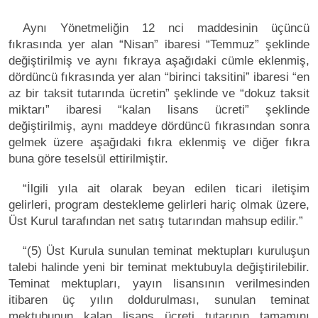
Aynı Yönetmeliğin 12 nci maddesinin üçüncü
fıkrasında yer alan “Nisan” ibaresi “Temmuz” şeklinde
değiştirilmiş ve aynı fıkraya aşağıdaki cümle eklenmiş,
dördüncü fıkrasında yer alan “birinci taksitini” ibaresi “en
az bir taksit tutarında ücretin” şeklinde ve “dokuz taksit
miktarı” ibaresi “kalan lisans ücreti” şeklinde
değiştirilmiş, aynı maddeye dördüncü fıkrasından sonra
gelmek üzere aşağıdaki fıkra eklenmiş ve diğer fıkra
buna göre teselsül ettirilmiştir.
“İlgili yıla ait olarak beyan edilen ticari iletişim
gelirleri, program destekleme gelirleri hariç olmak üzere,
Üst Kurul tarafından net satış tutarından mahsup edilir.”
“(5) Üst Kurula sunulan teminat mektupları kuruluşun
talebi halinde yeni bir teminat mektubuyla değiştirilebilir.
Teminat mektupları, yayın lisansının verilmesinden
itibaren üç yılın doldurulması, sunulan teminat
mektubunun kalan lisans ücreti tutarının tamamını