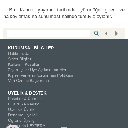
Bu Kanun yayımı tarihinde yürürlüğe girer ve
halkoylamasına sunulması halinde tümüyle oylanır.
Bottom Search Toolbar Highlight Text
KURUMSAL BİLGİLER
Hakkımızda
Şirket Bilgileri
Kullanım Koşulları
Ziyaretçi ve Üye Aydınlatma Metni
Kişisel Verilerin Korunması Politikası
Veri Öznesi Başvurusu
ÜYELİK & DESTEK
Paketler & Ücretler
LEXPERA Nedir?
Ücretsiz Üyelik
Deneme Üyeliği
Öğrenci Üyeliği
Videolarla LEXPERA