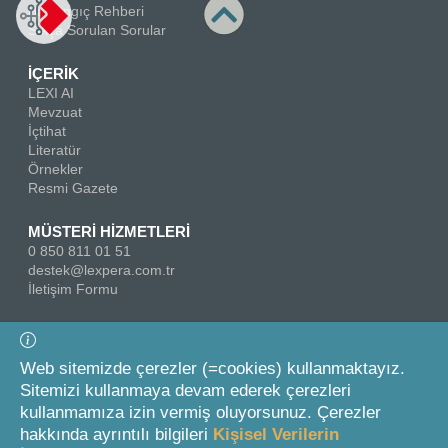
Başlangıç Rehberi
Sıkça Sorulan Sorular
İÇERİK
LEXI AI
Mevzuat
İçtihat
Literatür
Örnekler
Resmi Gazete
MÜSTERİ HİZMETLERİ
0 850 811 01 51
destek@lexpera.com.tr
İletişim Formu
Bizi Takip Edin
Web sitemizde çerezler (=cookies) kullanmaktayız.
Sitemizi kullanmaya devam ederek çerezleri
kullanmamıza izin vermiş oluyorsunuz. Çerezler
hakkında ayrıntılı bilgileri
Kişisel Verilerin