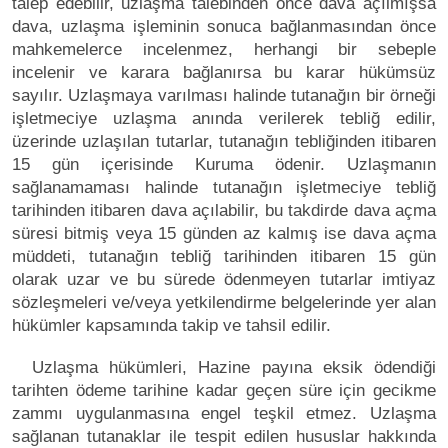
talep edebilir, uzlaşma talebinden önce dava açılmışsa
dava, uzlaşma işleminin sonuca bağlanmasından önce
mahkemelerce incelenmez, herhangi bir sebeple
incelenir ve karara bağlanırsa bu karar hükümsüz
sayılır. Uzlaşmaya varılması halinde tutanağın bir örneği
işletmeciye uzlaşma anında verilerek tebliğ edilir,
üzerinde uzlaşılan tutarlar, tutanağın tebliğinden itibaren
15 gün içerisinde Kuruma ödenir. Uzlaşmanın
sağlanamaması halinde tutanağın işletmeciye tebliğ
tarihinden itibaren dava açılabilir, bu takdirde dava açma
süresi bitmiş veya 15 günden az kalmış ise dava açma
müddeti, tutanağın tebliğ tarihinden itibaren 15 gün
olarak uzar ve bu sürede ödenmeyen tutarlar imtiyaz
sözleşmeleri ve/veya yetkilendirme belgelerinde yer alan
hükümler kapsamında takip ve tahsil edilir.
Uzlaşma hükümleri, Hazine payına eksik ödendiği
tarihten ödeme tarihine kadar geçen süre için gecikme
zammı uygulanmasına engel teşkil etmez. Uzlaşma
sağlanan tutanaklar ile tespit edilen hususlar hakkında