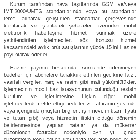
Kurum tarafından hava taşıtlarında GSM ve/veya
IMT-2000/UMTS standartlarında veya bu standartlar
temel alınarak geliştirilen standartlar çerçevesinde
kurulacak ve işletilecek şebekeler üzerinden mobil
elektronik haberleşme hizmeti sunmak üzere
yetkilendirilen işletmeciler, söz konusu hizmet
kapsamındaki aylık brüt satışlarının yüzde 15’ini Hazine
payı olarak öderler.
Hazine payının hesabında, süresinde ödenmeyen
bedeller için abonelere tahakkuk ettirilen gecikme faizi,
vasıtalı vergiler, harç ve resim gibi mali yükümlülükler,
işletmecinin mobil baz istasyonunun bulunduğu tesisin
kurulum ve işletilmesine ilişkin diğer mobil
işletmecilerden elde ettiği bedeller ve faturanın şeklinde
veya içeriğinde (müşteri bilgileri, işin nevi, miktarı, fiyatı
ve tutarı gibi) veya hizmetin ilişkin olduğu dönemin
belirlenmesinde yapılan hatalar ya da mükerrer
düzenlenen faturalar nedeniyle aynı yıl içinde
düzeltmeye konu edilen kayıtlarda yer alan bedeller ile