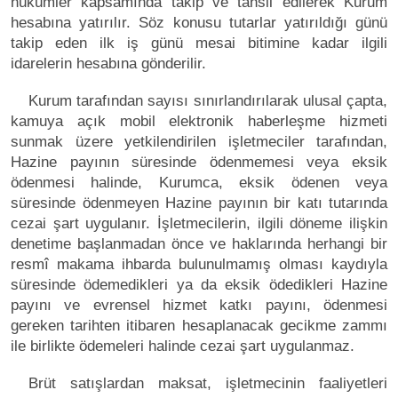
hükümler kapsamında takip ve tahsil edilerek Kurum
hesabına yatırılır. Söz konusu tutarlar yatırıldığı günü
takip eden ilk iş günü mesai bitimine kadar ilgili
idarelerin hesabına gönderilir.
Kurum tarafından sayısı sınırlandırılarak ulusal çapta,
kamuya açık mobil elektronik haberleşme hizmeti
sunmak üzere yetkilendirilen işletmeciler tarafından,
Hazine payının süresinde ödenmemesi veya eksik
ödenmesi halinde, Kurumca, eksik ödenen veya
süresinde ödenmeyen Hazine payının bir katı tutarında
cezai şart uygulanır. İşletmecilerin, ilgili döneme ilişkin
denetime başlanmadan önce ve haklarında herhangi bir
resmî makama ihbarda bulunulmamış olması kaydıyla
süresinde ödemedikleri ya da eksik ödedikleri Hazine
payını ve evrensel hizmet katkı payını, ödenmesi
gereken tarihten itibaren hesaplanacak gecikme zammı
ile birlikte ödemeleri halinde cezai şart uygulanmaz.
Brüt satışlardan maksat, işletmecinin faaliyetleri