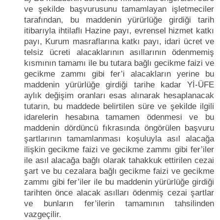
ve şekilde başvurusunu tamamlayan işletmeciler
tarafından, bu maddenin yürürlüğe girdiği tarih
itibarıyla ihtilaflı Hazine payı, evrensel hizmet katkı
payı, Kurum masraflarına katkı payı, idari ücret ve
telsiz ücreti alacaklarının asıllarının ödenmemiş
kısmının tamamı ile bu tutara bağlı gecikme faizi ve
gecikme zammı gibi fer’i alacakların yerine bu
maddenin yürürlüğe girdiği tarihe kadar Yİ-ÜFE
aylık değişim oranları esas alınarak hesaplanacak
tutarın, bu maddede belirtilen süre ve şekilde ilgili
idarelerin hesabına tamamen ödenmesi ve bu
maddenin dördüncü fıkrasında öngörülen başvuru
şartlarının tamamlanması koşuluyla asıl alacağa
ilişkin gecikme faizi ve gecikme zammı gibi fer’iler
ile asıl alacağa bağlı olarak tahakkuk ettirilen cezai
şart ve bu cezalara bağlı gecikme faizi ve gecikme
zammı gibi fer’iler ile bu maddenin yürürlüğe girdiği
tarihten önce alacak asılları ödenmiş cezai şartlar
ve bunların fer’ilerin tamamının tahsilinden
vazgeçilir.