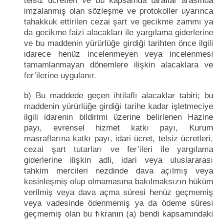
telsiz ücretleri ve bu kapsamda taraflar arasında
imzalanmış olan sözleşme ve protokoller uyarınca
tahakkuk ettirilen cezai şart ve gecikme zammı ya
da gecikme faizi alacakları ile yargılama giderlerine
ve bu maddenin yürürlüğe girdiği tarihten önce ilgili
idarece henüz incelenmeyen veya incelenmesi
tamamlanmayan dönemlere ilişkin alacaklara ve
fer’ilerine uygulanır.
b) Bu maddede geçen ihtilaflı alacaklar tabiri; bu
maddenin yürürlüğe girdiği tarihe kadar işletmeciye
ilgili idarenin bildirimi üzerine belirlenen Hazine
payı, evrensel hizmet katkı payı, Kurum
masraflarına katkı payı, idari ücret, telsiz ücretleri,
cezai şart tutarları ve fer’ileri ile yargılama
giderlerine ilişkin adli, idari veya uluslararası
tahkim mercileri nezdinde dava açılmış veya
kesinleşmiş olup olmamasına bakılmaksızın hüküm
verilmiş veya dava açma süresi henüz geçmemiş
veya vadesinde ödenmemiş ya da ödeme süresi
geçmemiş olan bu fıkranın (a) bendi kapsamındaki