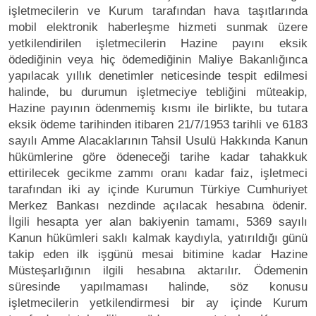
işletmecilerin ve Kurum tarafından hava taşıtlarında
mobil elektronik haberleşme hizmeti sunmak üzere
yetkilendirilen işletmecilerin Hazine payını eksik
ödediğinin veya hiç ödemediğinin Maliye Bakanlığınca
yapılacak yıllık denetimler neticesinde tespit edilmesi
halinde, bu durumun işletmeciye tebliğini müteakip,
Hazine payının ödenmemiş kısmı ile birlikte, bu tutara
eksik ödeme tarihinden itibaren 21/7/1953 tarihli ve 6183
sayılı Amme Alacaklarının Tahsil Usulü Hakkında Kanun
hükümlerine göre ödeneceği tarihe kadar tahakkuk
ettirilecek gecikme zammı oranı kadar faiz, işletmeci
tarafından iki ay içinde Kurumun Türkiye Cumhuriyet
Merkez Bankası nezdinde açılacak hesabına ödenir.
İlgili hesapta yer alan bakiyenin tamamı, 5369 sayılı
Kanun hükümleri saklı kalmak kaydıyla, yatırıldığı günü
takip eden ilk işgünü mesai bitimine kadar Hazine
Müsteşarlığının ilgili hesabına aktarılır. Ödemenin
süresinde yapılmaması halinde, söz konusu
işletmecilerin yetkilendirmesi bir ay içinde Kurum