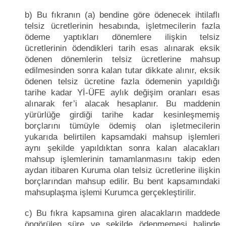
b) Bu fıkranın (a) bendine göre ödenecek ihtilaflı
telsiz ücretlerinin hesabında, işletmecilerin fazla
ödeme yaptıkları dönemlere ilişkin telsiz
ücretlerinin ödendikleri tarih esas alınarak eksik
ödenen dönemlerin telsiz ücretlerine mahsup
edilmesinden sonra kalan tutar dikkate alınır, eksik
ödenen telsiz ücretine fazla ödemenin yapıldığı
tarihe kadar Yİ-ÜFE aylık değişim oranları esas
alınarak fer’i alacak hesaplanır. Bu maddenin
yürürlüğe girdiği tarihe kadar kesinleşmemiş
borçlarını tümüyle ödemiş olan işletmecilerin
yukarıda belirtilen kapsamdaki mahsup işlemleri
aynı şekilde yapıldıktan sonra kalan alacakları
mahsup işlemlerinin tamamlanmasını takip eden
aydan itibaren Kuruma olan telsiz ücretlerine ilişkin
borçlarından mahsup edilir. Bu bent kapsamındaki
mahsuplaşma işlemi Kurumca gerçekleştirilir.
c) Bu fıkra kapsamına giren alacakların maddede
öngörülen süre ve şekilde ödenmemesi halinde