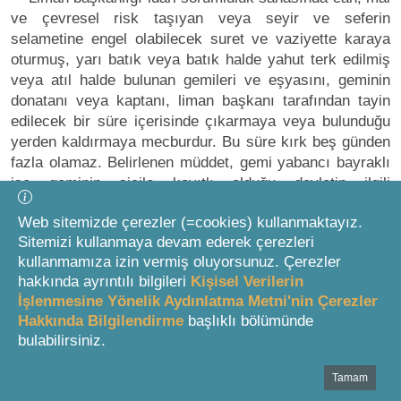
ve çevresel risk taşıyan veya seyir ve seferin
selametine engel olabilecek suret ve vaziyette karaya
oturmuş, yarı batık veya batık halde yahut terk edilmiş
veya atıl halde bulunan gemileri ve eşyasını, geminin
donatanı veya kaptanı, liman başkanı tarafından tayin
edilecek bir süre içerisinde çıkarmaya veya bulunduğu
yerden kaldırmaya mecburdur. Bu süre kırk beş günden
fazla olamaz. Belirlenen müddet, gemi yabancı bayraklı
ise geminin sicile kayıtlı olduğu devletin ilgili
makamlarına, donatana ve kaptana bildirilir, bu kişilerin
Web sitemizde çerezler (=cookies) kullanmaktayız.
adresleri bilinmiyorsa herhangi bir uluslararası denizcilik
Sitemizi kullanmaya devam ederek çerezleri
bülteninde ilan edilir. Gemi Türk bayraklı ise donatan
kullanmamıza izin vermiş oluyorsunuz. Çerezler
veya kaptana bildirilir. Bu kişilerin adresleri bilinmiyorsa
hakkında ayrıntılı bilgileri
Kişisel Verilerin
yurt düzeyinde dağıtımı yapılan ve tirajı yüz binin
İşlenmesine Yönelik Aydınlatma Metni'nin Çerezler
üzerinde olan bir gazetede ilan edilir. Ayrıca gemi veya
Hakkında Bilgilendirme
başlıklı bölümünde
gemi vasfını kaybetmiş eşya hacizli ise durum haciz
bulabilirsiniz.
işlemini gerçekleştiren icra dairesine de bildirilir. Teknik
veya meteorolojik zorunluluk nedeni ile ilgililer tarafından
Tamam
Bottom Search Toolbar Highlight Text
yapılacak itirazlar üzerine bu süreler, liman başkanı