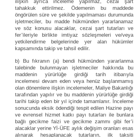
ilişkin ayrıca inceleme yapılmaz, cezai şart
tahakkuk ettirilmez. Ödemenin bu maddede
öngörülen süre ve şekilde yapılmaması durumunda
işletmeciler, bu madde hükmünden yararlanamaz
ve söz konusu alacaklar, cezai şart tutarları ve
fer’ileriyle birlikte imtiyaz sözleşmeleri ve/veya
yetkilendirme belgelerinde yer alan hükümler
kapsamında takip ve tahsil edilir.
b) Bu fıkranın (a) bendi hükmünden yararlanma
talebinde bulunmayan işletmeciler hakkında bu
maddenin yürürlüğe girdiği tarih itibarıyla
incelemesi devam eden veya henüz başlanmamış
olan dönemlere ilişkin incelemeler, Maliye Bakanlığı
tarafından yapılır ve bu maddenin yürürlüğe girdiği
tarihi takip eden bir yıl içinde tamamlanır. İnceleme
sonucunda eksik ödendiği tespit edilen Hazine payı
ve evrensel hizmet katkı payı tutarları ile bunlara
bağlı gecikme faizi ve gecikme zammı gibi fer’i
alacaklar yerine Yİ-ÜFE aylık değişim oranları esas
alınarak hesaplanacak tutarların, ilk taksiti