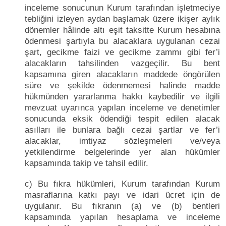
inceleme sonucunun Kurum tarafından işletmeciye
tebliğini izleyen aydan başlamak üzere ikişer aylık
dönemler hâlinde altı eşit taksitte Kurum hesabına
ödenmesi şartıyla bu alacaklara uygulanan cezai
şart, gecikme faizi ve gecikme zammı gibi fer’i
alacakların tahsilinden vazgeçilir. Bu bent
kapsamına giren alacakların maddede öngörülen
süre ve şekilde ödenmemesi halinde madde
hükmünden yararlanma hakkı kaybedilir ve ilgili
mevzuat uyarınca yapılan inceleme ve denetimler
sonucunda eksik ödendiği tespit edilen alacak
asılları ile bunlara bağlı cezai şartlar ve fer’i
alacaklar, imtiyaz sözleşmeleri ve/veya
yetkilendirme belgelerinde yer alan hükümler
kapsamında takip ve tahsil edilir.
c) Bu fıkra hükümleri, Kurum tarafından Kurum
masraflarına katkı payı ve idari ücret için de
uygulanır. Bu fıkranın (a) ve (b) bentleri
kapsamında yapılan hesaplama ve inceleme