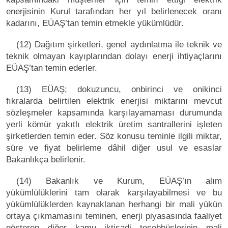
enerjisinin Kurul tarafından her yıl belirlenecek oranı
kadarını, EÜAŞ’tan temin etmekle yükümlüdür.
(12) Dağıtım şirketleri, genel aydınlatma ile teknik ve
teknik olmayan kayıplarından dolayı enerji ihtiyaçlarını
EÜAŞ’tan temin ederler.
(13) EÜAŞ; dokuzuncu, onbirinci ve onikinci
fıkralarda belirtilen elektrik enerjisi miktarını mevcut
sözleşmeler kapsamında karşılayamaması durumunda
yerli kömür yakıtlı elektrik üretim santrallerini işleten
şirketlerden temin eder. Söz konusu teminle ilgili miktar,
süre ve fiyat belirleme dâhil diğer usul ve esaslar
Bakanlıkça belirlenir.
(14) Bakanlık ve Kurum, EÜAŞ’ın alım
yükümlülüklerini tam olarak karşılayabilmesi ve bu
yükümlülüklerden kaynaklanan herhangi bir mali yükün
ortaya çıkmamasını teminen, enerji piyasasında faaliyet
gösteren diğer kamu iktisadi teşebbüslerinin mali