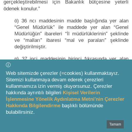
gerçekleştirebilmesi için Bakanlık bütçesine yeterli
ödenek konulur.”
ö) 36 ncı maddesinin madde başlığında yer alan
“Genel Müdürlük” ile maddede yer alan “Genel
Müdürlüğün” ibareleri “İl müdürlüklerinin” şeklinde
ve “malları” ibaresi “mal ve paraları” şeklinde
değiştirilmiştir.
p) 37 inci maddesinin birinci fıkrasında yer alan
“Spor Genel Müdürlüğü” ibaresi “Gençlik ve Spor
Bakanlığı” şeklinde değiştirilmiştir.
Web sitemizde çerezler (=cookies) kullanmaktayız.
Sitemizi kullanmaya devam ederek çerezleri
r) Ek 2 nci maddesinde yer alan “Çalışma ve
kullanmamıza izin vermiş oluyorsunuz. Çerezler
Sosyal Güvenlik bakanlıklarıyla” ifadesi “Çalışma,
hakkında ayrıntılı bilgileri
Kişisel Verilerin
Sosyal Hizmetler ve Aile Bakanlığıyla” şeklinde
İşlenmesine Yönelik Aydınlatma Metni'nin Çerezler
değiştirilmiştir.
Hakkında Bilgilendirme
başlıklı bölümünde
bulabilirsiniz.
s) Ek 3 üncü maddesinin birinci fıkrasında yer alan
“Spor Genel Müdürlüğü” ibaresi “Gençlik ve Spor
Tamam
Bottom Search Toolbar Highlight Text
Bakanlığı” şeklinde, ikinci fıkrasında yer alan