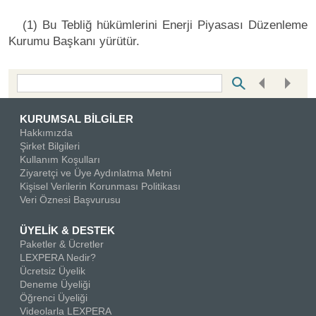
(1) Bu Tebliğ hükümlerini Enerji Piyasası Düzenleme
Kurumu Başkanı yürütür.
Bottom Search Toolbar Highlight Text
KURUMSAL BİLGİLER
Hakkımızda
Şirket Bilgileri
Kullanım Koşulları
Ziyaretçi ve Üye Aydınlatma Metni
Kişisel Verilerin Korunması Politikası
Veri Öznesi Başvurusu
ÜYELİK & DESTEK
Paketler & Ücretler
LEXPERA Nedir?
Ücretsiz Üyelik
Deneme Üyeliği
Öğrenci Üyeliği
Videolarla LEXPERA