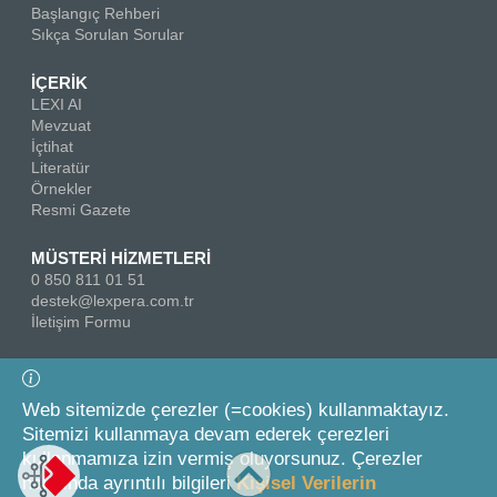
Başlangıç Rehberi
Sıkça Sorulan Sorular
İÇERİK
LEXI AI
Mevzuat
İçtihat
Literatür
Örnekler
Resmi Gazete
MÜSTERİ HİZMETLERİ
0 850 811 01 51
destek@lexpera.com.tr
İletişim Formu
Bizi Takip Edin
Web sitemizde çerezler (=cookies) kullanmaktayız.
Sitemizi kullanmaya devam ederek çerezleri
kullanmamıza izin vermiş oluyorsunuz. Çerezler
hakkında ayrıntılı bilgileri
Kişisel Verilerin