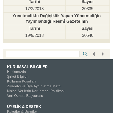
Tarihi
Sayısı
17/2/2018
30335
Yönetmelikte Değişiklik Yapan Yönetmeliğin
Yayımlandığı Resmî Gazete’nin
Tarihi
Sayısı
19/9/2018
30540
Bottom Search Toolbar Highlight Text
KURUMSAL BİLGİLER
Hakkımızda
Şirket Bilgileri
Kullanım Koşulları
Ziyaretçi ve Üye Aydınlatma Metni
Kişisel Verilerin Korunması Politikası
Veri Öznesi Başvurusu
ÜYELİK & DESTEK
Paketler & Ücretler