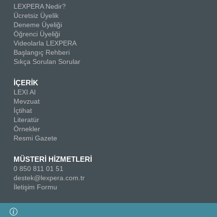
LEXPERA Nedir?
Ücretsiz Üyelik
Deneme Üyeliği
Öğrenci Üyeliği
Videolarla LEXPERA
Başlangıç Rehberi
Sıkça Sorulan Sorular
İÇERİK
LEXI AI
Mevzuat
İçtihat
Literatür
Örnekler
Resmi Gazete
MÜSTERİ HİZMETLERİ
0 850 811 01 51
destek@lexpera.com.tr
İletişim Formu
Bizi Takip Edin