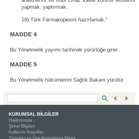
analizlerini ve tıbbi cihaz kalite kontrol testlerini
yapmak, yaptırmak.
19) Türk Farmakopesini hazırlamak.”
MADDE 4
Bu Yönetmelik yayımı tarihinde yürürlüğe girer.
MADDE 5
Bu Yönetmelik hükümlerini Sağlık Bakanı yürütür.
Bottom Search Toolbar Highlight Text
KURUMSAL BİLGİLER
Hakkımızda
Şirket Bilgileri
Kullanım Koşulları
Ziyaretçi ve Üye Aydınlatma Metni