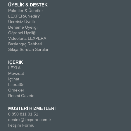
ÜYELİK & DESTEK
Paketler & Ücretler
LEXPERA Nedir?
Ücretsiz Üyelik
Deneme Üyeliği
Öğrenci Üyeliği
Videolarla LEXPERA
Başlangıç Rehberi
Sıkça Sorulan Sorular
İÇERİK
LEXI AI
Mevzuat
İçtihat
Literatür
Örnekler
Resmi Gazete
MÜSTERİ HİZMETLERİ
0 850 811 01 51
destek@lexpera.com.tr
İletişim Formu