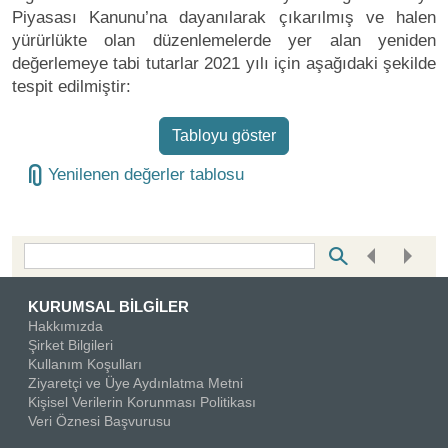
Piyasası Kanunu’na dayanılarak çıkarılmış ve halen
yürürlükte olan düzenlemelerde yer alan yeniden
değerlemeye tabi tutarlar 2021 yılı için aşağıdaki şekilde
tespit edilmiştir:
Tabloyu göster
Yenilenen değerler tablosu
Bottom Search Toolbar Highlight Text
KURUMSAL BİLGİLER
Hakkımızda
Şirket Bilgileri
Kullanım Koşulları
Ziyaretçi ve Üye Aydınlatma Metni
Kişisel Verilerin Korunması Politikası
Veri Öznesi Başvurusu