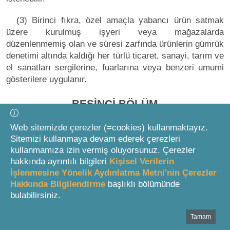
(3) Birinci fıkra, özel amaçla yabancı ürün satmak
üzere kurulmuş işyeri veya mağazalarda
düzenlenmemiş olan ve süresi zarfında ürünlerin gümrük
denetimi altında kaldığı her türlü ticaret, sanayi, tarım ve
el sanatları sergilerine, fuarlarına veya benzeri umumi
gösterilere uygulanır.
BEŞİNCİ BÖLÜM
Web sitemizde çerezler (=cookies) kullanmaktayız.
Eşyanın Menşeinin İspatı
Sitemizi kullanmaya devam ederek çerezleri
kullanmamıza izin vermiş oluyorsunuz. Çerezler
Menşe ispat belgesi
hakkında ayrıntılı bilgileri
Kişisel Verilerin
İşlenmesine Yönelik Aydınlatma Metni'nin Çerezler
Hakkında Bilgilendirme
başlıklı bölümünde
MADDE 17
bulabilirsiniz.
(1) Bir Taraf ülke menşeli ürünler, diğer Taraf ülkeye
Tamam
Bottom Search Toolbar Highlight Text
ithal edilmeleri esnasında aşağıdaki belgelerden birinin