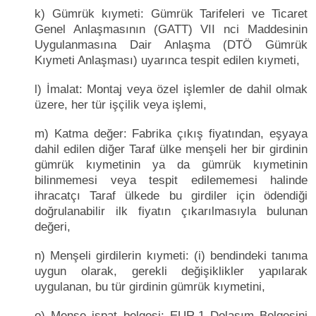
k) Gümrük kıymeti: Gümrük Tarifeleri ve Ticaret
Genel Anlaşmasının (GATT) VII nci Maddesinin
Uygulanmasına Dair Anlaşma (DTÖ Gümrük
Kıymeti Anlaşması) uyarınca tespit edilen kıymeti,
l) İmalat: Montaj veya özel işlemler de dahil olmak
üzere, her tür işçilik veya işlemi,
m) Katma değer: Fabrika çıkış fiyatından, eşyaya
dahil edilen diğer Taraf ülke menşeli her bir girdinin
gümrük kıymetinin ya da gümrük kıymetinin
bilinmemesi veya tespit edilememesi halinde
ihracatçı Taraf ülkede bu girdiler için ödendiği
doğrulanabilir ilk fiyatın çıkarılmasıyla bulunan
değeri,
n) Menşeli girdilerin kıymeti: (i) bendindeki tanıma
uygun olarak, gerekli değişiklikler yapılarak
uygulanan, bu tür girdinin gümrük kıymetini,
o) Menşe ispat belgesi: EUR.1 Dolaşım Belgesini