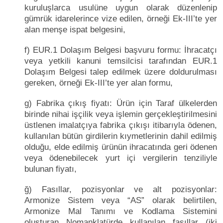
kuruluşlarca usulüne uygun olarak düzenlenip
gümrük idarelerince vize edilen, örneği Ek-III’te yer
alan menşe ispat belgesini,
f) EUR.1 Dolaşım Belgesi başvuru formu: İhracatçı
veya yetkili kanuni temsilcisi tarafından EUR.1
Dolaşım Belgesi talep edilmek üzere doldurulması
gereken, örneği Ek-III’te yer alan formu,
g) Fabrika çıkış fiyatı: Ürün için Taraf ülkelerden
birinde nihai işçilik veya işlemin gerçekleştirilmesini
üstlenen imalatçıya fabrika çıkışı itibarıyla ödenen,
kullanılan bütün girdilerin kıymetlerinin dahil edilmiş
olduğu, elde edilmiş ürünün ihracatında geri ödenen
veya ödenebilecek yurt içi vergilerin tenziliyle
bulunan fiyatı,
ğ) Fasıllar, pozisyonlar ve alt pozisyonlar:
Armonize Sistem veya “AS” olarak belirtilen,
Armonize Mal Tanımı ve Kodlama Sistemini
oluşturan Nomanklatürde kullanılan fasıllar (iki