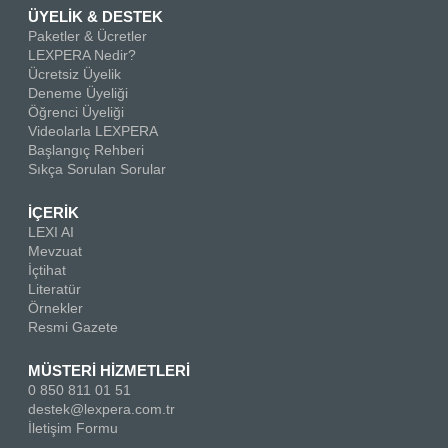
ÜYELİK & DESTEK
Paketler & Ücretler
LEXPERA Nedir?
Ücretsiz Üyelik
Deneme Üyeliği
Öğrenci Üyeliği
Videolarla LEXPERA
Başlangıç Rehberi
Sıkça Sorulan Sorular
İÇERİK
LEXI AI
Mevzuat
İçtihat
Literatür
Örnekler
Resmi Gazete
MÜSTERİ HİZMETLERİ
0 850 811 01 51
destek@lexpera.com.tr
İletişim Formu