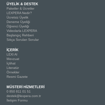
ÜYELİK & DESTEK
Paketler & Ücretler
LEXPERA Nedir?
Ücretsiz Üyelik
Deneme Üyeliği
Öğrenci Üyeliği
Videolarla LEXPERA
Başlangıç Rehberi
Sıkça Sorulan Sorular
İÇERİK
LEXI AI
Mevzuat
İçtihat
Literatür
Örnekler
Resmi Gazete
MÜSTERİ HİZMETLERİ
0 850 811 01 51
destek@lexpera.com.tr
İletişim Formu