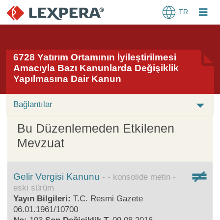
TR
6728 Yatırım Ortamının İyileştirilmesi
Amacıyla Bazı Kanunlarda Değişiklik
Yapılmasına Dair Kanun
Bağlantılar
Bu Düzenlemeden Etkilenen
Mevzuat
Gelir Vergisi Kanunu
- konsolide metin -
eski sürüm
Yayın Bilgileri:
T.C. Resmi Gazete
06.01.1961/10700