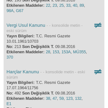
No:
193
Son Değişiklik T.
09.08.2016
Etkilenen Maddeler:
22
,
23
,
25
,
33
,
40
,
89
,
98A
,
G67
Vergi Usul Kanunu
- konsolide metin -
eski sürüm
Yayın Bilgileri:
T.C. Resmi Gazete
10.01.1961/10703
No:
213
Son Değişiklik T.
09.08.2016
Etkilenen Maddeler:
28
,
153
,
153A
,
MÜ355
,
370
Harçlar Kanunu
- konsolide metin - eski
sürüm
Yayın Bilgileri:
T.C. Resmi Gazete
17.07.1964/11756
No:
492
Son Değişiklik T.
09.08.2016
Etkilenen Maddeler:
38
,
47
,
59
,
123
,
132
,
E1