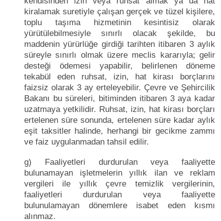
kendisinden izin veya ruhsat almak ya da hat
kiralamak suretiyle çalışan gerçek ve tüzel kişilere,
toplu taşıma hizmetinin kesintisiz olarak
yürütülebilmesiyle sınırlı olacak şekilde, bu
maddenin yürürlüğe girdiği tarihten itibaren 3 aylık
süreyle sınırlı olmak üzere meclis kararıyla; gelir
desteği ödemesi yapabilir, belirlenen döneme
tekabül eden ruhsat, izin, hat kirası borçlarını
faizsiz olarak 3 ay erteleyebilir. Çevre ve Şehircilik
Bakanı bu süreleri, bitiminden itibaren 3 aya kadar
uzatmaya yetkilidir. Ruhsat, izin, hat kirası borçları
ertelenen süre sonunda, ertelenen süre kadar aylık
eşit taksitler halinde, herhangi bir gecikme zammı
ve faiz uygulanmadan tahsil edilir.
g) Faaliyetleri durdurulan veya faaliyette
bulunamayan işletmelerin yıllık ilan ve reklam
vergileri ile yıllık çevre temizlik vergilerinin,
faaliyetleri durdurulan veya faaliyette
bulunulamayan dönemlere isabet eden kısmı
alınmaz.