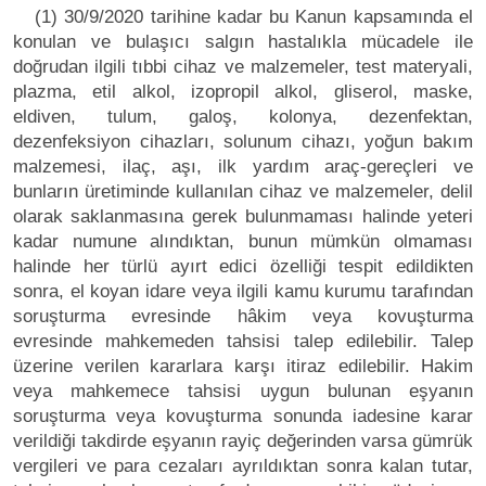
(1) 30/9/2020 tarihine kadar bu Kanun kapsamında el
konulan ve bulaşıcı salgın hastalıkla mücadele ile
doğrudan ilgili tıbbi cihaz ve malzemeler, test materyali,
plazma, etil alkol, izopropil alkol, gliserol, maske,
eldiven, tulum, galoş, kolonya, dezenfektan,
dezenfeksiyon cihazları, solunum cihazı, yoğun bakım
malzemesi, ilaç, aşı, ilk yardım araç-gereçleri ve
bunların üretiminde kullanılan cihaz ve malzemeler, delil
olarak saklanmasına gerek bulunmaması halinde yeteri
kadar numune alındıktan, bunun mümkün olmaması
halinde her türlü ayırt edici özelliği tespit edildikten
sonra, el koyan idare veya ilgili kamu kurumu tarafından
soruşturma evresinde hâkim veya kovuşturma
evresinde mahkemeden tahsisi talep edilebilir. Talep
üzerine verilen kararlara karşı itiraz edilebilir. Hakim
veya mahkemece tahsisi uygun bulunan eşyanın
soruşturma veya kovuşturma sonunda iadesine karar
verildiği takdirde eşyanın rayiç değerinden varsa gümrük
vergileri ve para cezaları ayrıldıktan sonra kalan tutar,