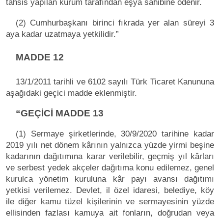
tahsis yapılan kurum tarafından eşya sahibine ödenir.
(2) Cumhurbaşkanı birinci fıkrada yer alan süreyi 3
aya kadar uzatmaya yetkilidir.”
MADDE 12
13/1/2011 tarihli ve 6102 sayılı Türk Ticaret Kanununa
aşağıdaki geçici madde eklenmiştir.
“GEÇİCİ MADDE 13
(1) Sermaye şirketlerinde, 30/9/2020 tarihine kadar
2019 yılı net dönem kârının yalnızca yüzde yirmi beşine
kadarının dağıtımına karar verilebilir, geçmiş yıl kârları
ve serbest yedek akçeler dağıtıma konu edilemez, genel
kurulca yönetim kuruluna kâr payı avansı dağıtımı
yetkisi verilemez. Devlet, il özel idaresi, belediye, köy
ile diğer kamu tüzel kişilerinin ve sermayesinin yüzde
ellisinden fazlası kamuya ait fonların, doğrudan veya