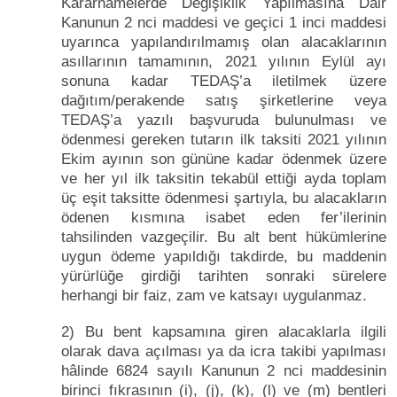
Kararnamelerde Değişiklik Yapılmasına Dair
Kanunun 2 nci maddesi ve geçici 1 inci maddesi
uyarınca yapılandırılmamış olan alacaklarının
asıllarının tamamının, 2021 yılının Eylül ayı
sonuna kadar TEDAŞ’a iletilmek üzere
dağıtım/perakende satış şirketlerine veya
TEDAŞ’a yazılı başvuruda bulunulması ve
ödenmesi gereken tutarın ilk taksiti 2021 yılının
Ekim ayının son gününe kadar ödenmek üzere
ve her yıl ilk taksitin tekabül ettiği ayda toplam
üç eşit taksitte ödenmesi şartıyla, bu alacakların
ödenen kısmına isabet eden fer’ilerinin
tahsilinden vazgeçilir. Bu alt bent hükümlerine
uygun ödeme yapıldığı takdirde, bu maddenin
yürürlüğe girdiği tarihten sonraki sürelere
herhangi bir faiz, zam ve katsayı uygulanmaz.
2) Bu bent kapsamına giren alacaklarla ilgili
olarak dava açılması ya da icra takibi yapılması
hâlinde 6824 sayılı Kanunun 2 nci maddesinin
birinci fıkrasının (i), (j), (k), (l) ve (m) bentleri