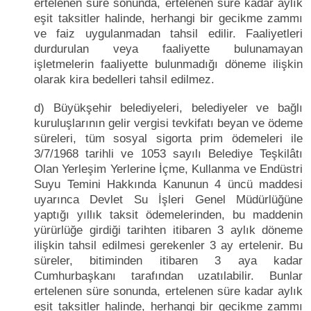
ertelenen süre sonunda, ertelenen süre kadar aylık
eşit taksitler halinde, herhangi bir gecikme zammı
ve faiz uygulanmadan tahsil edilir. Faaliyetleri
durdurulan veya faaliyette bulunamayan
işletmelerin faaliyette bulunmadığı döneme ilişkin
olarak kira bedelleri tahsil edilmez.
d) Büyükşehir belediyeleri, belediyeler ve bağlı
kuruluşlarının gelir vergisi tevkifatı beyan ve ödeme
süreleri, tüm sosyal sigorta prim ödemeleri ile
3/7/1968 tarihli ve 1053 sayılı Belediye Teşkilâtı
Olan Yerleşim Yerlerine İçme, Kullanma ve Endüstri
Suyu Temini Hakkında Kanunun 4 üncü maddesi
uyarınca Devlet Su İşleri Genel Müdürlüğüne
yaptığı yıllık taksit ödemelerinden, bu maddenin
yürürlüğe girdiği tarihten itibaren 3 aylık döneme
ilişkin tahsil edilmesi gerekenler 3 ay ertelenir. Bu
süreler, bitiminden itibaren 3 aya kadar
Cumhurbaşkanı tarafından uzatılabilir. Bunlar
ertelenen süre sonunda, ertelenen süre kadar aylık
eşit taksitler halinde, herhangi bir gecikme zammı