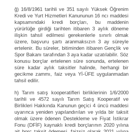
ğ) 16/8/1961 tarihli ve 351 sayılı Yüksek Öğrenim
Kredi ve Yurt Hizmetleri Kanununun 16 ncı maddesi
kapsamındaki kredi borçları, bu maddenin
yürürlüğe girdiği tarihten itibaren 3 aylık döneme
ilişkin tahsil edilmesi gerekenlerle sınırlı olmak
üzere, başvuru şartı aranmaksızın 3 ay süreyle
ertelenir. Bu süreler, bitiminden itibaren Gençlik ve
Spor Bakanı tarafından 3 aya kadar uzatılabilir. Söz
konusu borçlar ertelenen süre sonunda, ertelenen
süre kadar aylık taksitler halinde, herhangi bir
gecikme zammı, faiz veya Yİ-ÜFE uygulanmadan
tahsil edilir.
h) Tarım satış kooperatifleri birliklerinin 1/6/2000
tarihli ve 4572 sayılı Tarım Satış Kooperatif ve
Birlikleri Hakkında Kanunun geçici 4 üncü maddesi
uyarınca yeniden yapılandırılan ve yılda bir taksit
olmak üzere ödenen Destekleme ve Fiyat İstikrar
Fonu (DFİF) kaynaklı kredi borçlarının 2020 yılına
ait borç taksit ödemesi, faizsiz olarak 2021 yılına