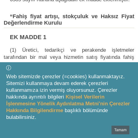
“Fahiş fiyat artışı, stokçuluk ve Haksız Fiyat
Değerlendirme Kurulu
EK MADDE 1
(1) Üretici, tedarikçi ve perakende işletmeler
tarafından bir mal veya hizmetin satış fiyatında fahiş
artış yapılamaz.
Web sitemizde çerezler (=cookies) kullanmaktayız.
(2) Üretici, tedarikçi ve perakende işletmeler
Sitemizi kullanmaya devam ederek çerezleri
tarafından piyasada darlık yaratıcı, piyasa dengesini ve
kullanmamıza izin vermiş oluyorsunuz. Çerezler
serbest rekabeti bozucu faaliyetler ile tüketicinin mallara
hakkında ayrıntılı bilgileri
Kişisel Verilerin
ulaşmasını engelleyici faaliyetlerde bulunulamaz.
İşlenmesine Yönelik Aydınlatma Metni'nin Çerezler
Hakkında Bilgilendirme
başlıklı bölümünde
(3) Üretici, tedarikçi ve perakende işletmelerin fahiş
bulabilirsiniz.
fiyat artışı ve stokçuluk uygulamalarına yönelik
düzenlemeler yapmak, gerektiğinde denetim ve
Tamam
Bottom Search Toolbar Highlight Text
incelemelerde bulunarak idari para cezası uygulamak ve