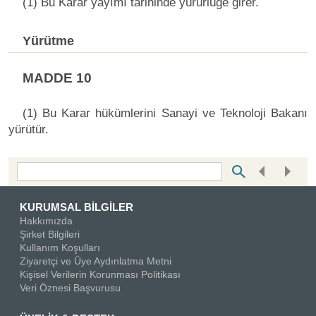
(1) Bu Karar yayımı tarihinde yürürlüğe girer.
Yürütme
MADDE 10
(1) Bu Karar hükümlerini Sanayi ve Teknoloji Bakanı
yürütür.
Bottom Search Toolbar Highlight Text
KURUMSAL BİLGİLER
Hakkımızda
Şirket Bilgileri
Kullanım Koşulları
Ziyaretçi ve Üye Aydınlatma Metni
Kişisel Verilerin Korunması Politikası
Veri Öznesi Başvurusu