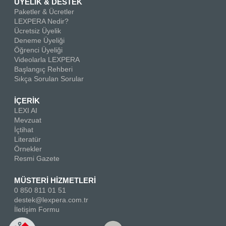
ÜYELİK & DESTEK
Paketler & Ücretler
LEXPERA Nedir?
Ücretsiz Üyelik
Deneme Üyeliği
Öğrenci Üyeliği
Videolarla LEXPERA
Başlangıç Rehberi
Sıkça Sorulan Sorular
İÇERİK
LEXI AI
Mevzuat
İçtihat
Literatür
Örnekler
Resmi Gazete
MÜSTERİ HİZMETLERİ
0 850 811 01 51
destek@lexpera.com.tr
İletişim Formu