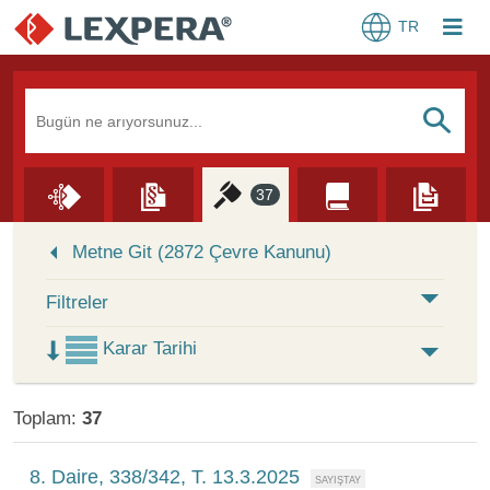
TR
Arama Kutusu
S
37
Skip to Search Results
Metne Git (2872 Çevre Kanunu)
Filtreler
Karar Tarihi
Toplam:
37
8. Daire, 338/342, T. 13.3.2025