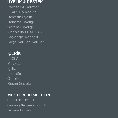
ÜYELİK & DESTEK
Paketler & Ücretler
LEXPERA Nedir?
Ücretsiz Üyelik
Deneme Üyeliği
Öğrenci Üyeliği
Videolarla LEXPERA
Başlangıç Rehberi
Sıkça Sorulan Sorular
İÇERİK
LEXI AI
Mevzuat
İçtihat
Literatür
Örnekler
Resmi Gazete
MÜSTERİ HİZMETLERİ
0 850 811 01 51
destek@lexpera.com.tr
İletişim Formu