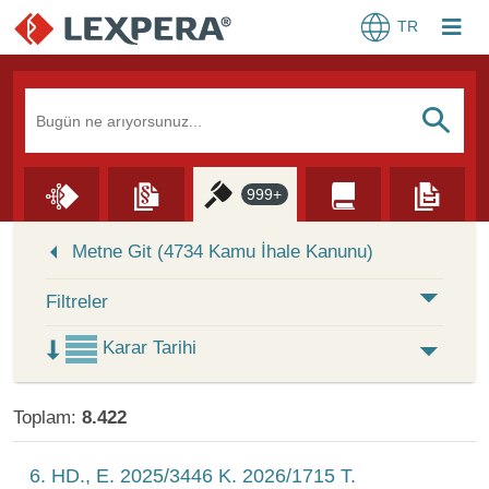
TR
Arama Kutusu
S
999+
Skip to Search Results
Metne Git (4734 Kamu İhale Kanunu)
Filtreler
Karar Tarihi
Toplam:
8.422
6. HD., E. 2025/3446 K. 2026/1715 T.