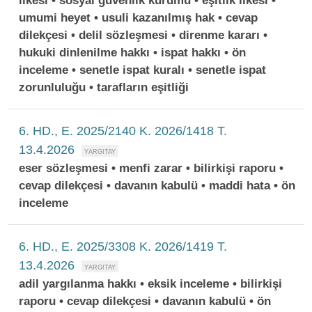
ilkesi • sosyal güvenlik kurumu • eşitlik ilkesi •
umumi heyet • usuli kazanılmış hak • cevap
dilekçesi • delil sözleşmesi • direnme kararı •
hukuki dinlenilme hakkı • ispat hakkı • ön
inceleme • senetle ispat kuralı • senetle ispat
zorunluluğu • tarafların eşitliği
6. HD., E. 2025/2140 K. 2026/1418 T.
13.4.2026
eser sözleşmesi • menfi zarar • bilirkişi raporu •
cevap dilekçesi • davanın kabulü • maddi hata • ön
inceleme
6. HD., E. 2025/3308 K. 2026/1419 T.
13.4.2026
adil yargılanma hakkı • eksik inceleme • bilirkişi
raporu • cevap dilekçesi • davanın kabulü • ön