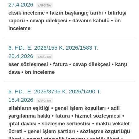
27.4.2026
eksik inceleme • faizin başlangıç tarihi • bilirkişi
raporu • cevap dilekçesi • davanın kabulü • ön
inceleme
6. HD., E. 2026/155 K. 2026/1583 T.
20.4.2026
eser sözleşmesi • fatura • cevap dilekçesi • karşı
dava • ön inceleme
6. HD., E. 2025/3795 K. 2026/1490 T.
15.4.2026
silahların eşitliği • genel işlem koşulları • adil
yargılanma hakkı • fatura • hizmet sözleşmesi •
iptal davası • sözleşme serbestisi • maktu vekalet
ücreti • genel işlem şartları • sözleşme özgürlüğü