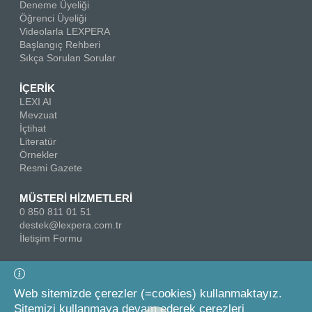
Deneme Üyeliği
Öğrenci Üyeliği
Videolarla LEXPERA
Başlangıç Rehberi
Sıkça Sorulan Sorular
İÇERİK
LEXI AI
Mevzuat
İçtihat
Literatür
Örnekler
Resmi Gazete
MÜSTERİ HİZMETLERİ
0 850 811 01 51
destek@lexpera.com.tr
İletişim Formu
Bizi Takip Edin
Web sitemizde çerezler (=cookies) kullanmaktayız.
Sitemizi kullanmaya devam ederek çerezleri