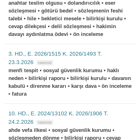
anahtar teslim olgusu • dolandırıcılık • eser
sözleşmesi • götürü bedel • sözleşmenin feshi
talebi • hile • bekletici mesele • bilirkişi kurulu •
cevap dilekçesi • delil sözleşmesi • hakimin
davayı aydınlatma ödevi • ön inceleme
3. HD., E. 2026/1515 K. 2026/1493 T.
23.3.2026
menfi tespit • sosyal güvenlik kurumu • haklı
neden • bilirkişi raporu • bilirkişi kurulu • davanın
kabulü • direnme kararı • karşı dava • ön inceleme
• fatura
10. HD., E. 2024/13102 K. 2026/1906 T.
24.2.2026
ahde vefa ilkesi • sosyal güvenlik kurumu •
sözleşmeden dönme • bilirkişi raporu • cevap