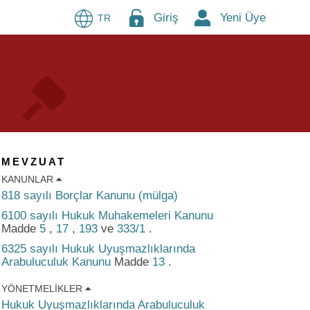
Giriş
Yeni Üye
TR
MEVZUAT
KANUNLAR
818 sayılı Borçlar Kanunu (mülga)
6100 sayılı Hukuk Muhakemeleri Kanunu
Madde
5
,
17
,
193
ve
333/1
.
6325 sayılı Hukuk Uyuşmazlıklarında
Arabuluculuk Kanunu
Madde
13
.
YÖNETMELIKLER
Hukuk Uyuşmazlıklarında Arabuluculuk