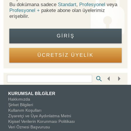
Bu dokümana sadece
Standart
,
Profesyonel
veya
Profesyonel +
pakete abone olan üyelerimiz
erişebilir.
GIRIŞ
ÜCRETSİZ ÜYELİK
Bottom Search Toolbar Highlight Text
KURUMSAL BİLGİLER
Hakkımızda
Şirket Bilgileri
Kullanım Koşulları
Ziyaretçi ve Üye Aydınlatma Metni
Kişisel Verilerin Korunması Politikası
Veri Öznesi Başvurusu