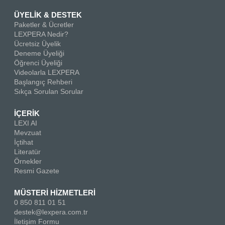
ÜYELİK & DESTEK
Paketler & Ücretler
LEXPERA Nedir?
Ücretsiz Üyelik
Deneme Üyeliği
Öğrenci Üyeliği
Videolarla LEXPERA
Başlangıç Rehberi
Sıkça Sorulan Sorular
İÇERİK
LEXI AI
Mevzuat
İçtihat
Literatür
Örnekler
Resmi Gazete
MÜSTERİ HİZMETLERİ
0 850 811 01 51
destek@lexpera.com.tr
İletişim Formu