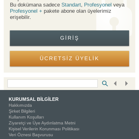
Bu dokümana sadece
Standart
,
Profesyonel
veya
Profesyonel +
pakete abone olan üyelerimiz
erişebilir.
GIRIŞ
ÜCRETSİZ ÜYELİK
Bottom Search Toolbar Highlight Text
KURUMSAL BİLGİLER
Hakkımızda
Şirket Bilgileri
Kullanım Koşulları
Ziyaretçi ve Üye Aydınlatma Metni
Kişisel Verilerin Korunması Politikası
Veri Öznesi Başvurusu