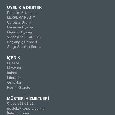
ÜYELİK & DESTEK
Paketler & Ücretler
LEXPERA Nedir?
Ücretsiz Üyelik
Deneme Üyeliği
Öğrenci Üyeliği
Videolarla LEXPERA
Başlangıç Rehberi
Sıkça Sorulan Sorular
İÇERİK
LEXI AI
Mevzuat
İçtihat
Literatür
Örnekler
Resmi Gazete
MÜSTERİ HİZMETLERİ
0 850 811 01 51
destek@lexpera.com.tr
İletişim Formu