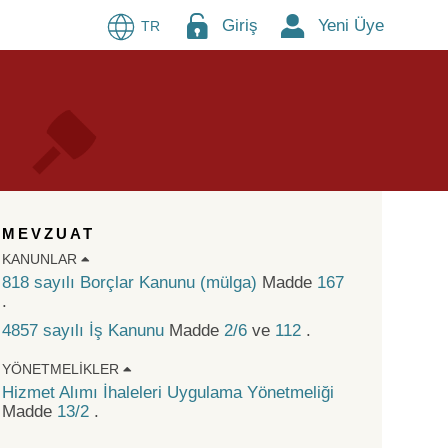
Giriş
Yeni Üye
TR
MEVZUAT
KANUNLAR
818 sayılı Borçlar Kanunu (mülga)
Madde
167
.
4857 sayılı İş Kanunu
Madde
2/6
ve
112
.
YÖNETMELIKLER
Hizmet Alımı İhaleleri Uygulama Yönetmeliği
Madde
13/2
.