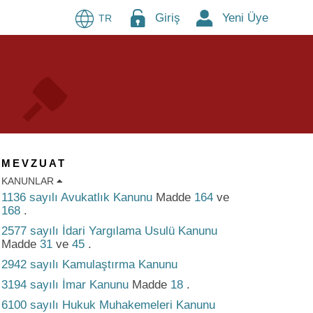
Giriş
Yeni Üye
TR
MEVZUAT
KANUNLAR
1136 sayılı Avukatlık Kanunu
Madde
164
ve
168
.
2577 sayılı İdari Yargılama Usulü Kanunu
Madde
31
ve
45
.
2942 sayılı Kamulaştırma Kanunu
3194 sayılı İmar Kanunu
Madde
18
.
6100 sayılı Hukuk Muhakemeleri Kanunu