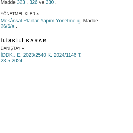
Madde
323
,
326
ve
330
.
YÖNETMELIKLER
Mekânsal Planlar Yapım Yönetmeliği
Madde
26/6/a
.
İLİŞKİLİ KARAR
DANIŞTAY
İDDK., E. 2023/2540 K. 2024/1146 T.
23.5.2024