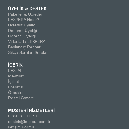
ÜYELİK & DESTEK
Paketler & Ücretler
LEXPERA Nedir?
Ücretsiz Üyelik
Deneme Üyeliği
Öğrenci Üyeliği
Videolarla LEXPERA
Başlangıç Rehberi
Sıkça Sorulan Sorular
İÇERİK
LEXI AI
Mevzuat
İçtihat
Literatür
Örnekler
Resmi Gazete
MÜSTERİ HİZMETLERİ
0 850 811 01 51
destek@lexpera.com.tr
İletişim Formu