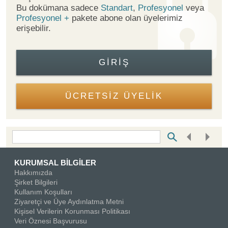
Bu dokümana sadece
Standart
,
Profesyonel
veya
Profesyonel +
pakete abone olan üyelerimiz
erişebilir.
GIRIŞ
ÜCRETSİZ ÜYELİK
Bottom Search Toolbar Highlight Text
KURUMSAL BİLGİLER
Hakkımızda
Şirket Bilgileri
Kullanım Koşulları
Ziyaretçi ve Üye Aydınlatma Metni
Kişisel Verilerin Korunması Politikası
Veri Öznesi Başvurusu