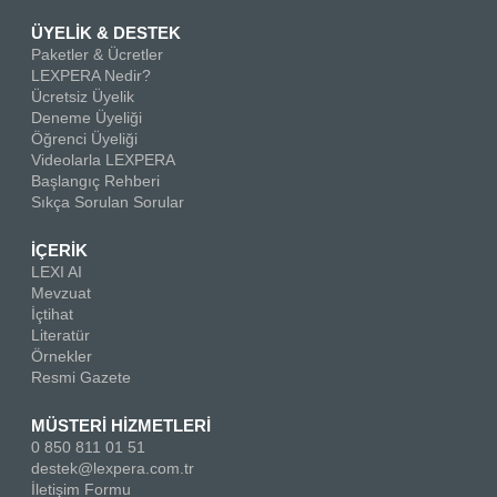
ÜYELİK & DESTEK
Paketler & Ücretler
LEXPERA Nedir?
Ücretsiz Üyelik
Deneme Üyeliği
Öğrenci Üyeliği
Videolarla LEXPERA
Başlangıç Rehberi
Sıkça Sorulan Sorular
İÇERİK
LEXI AI
Mevzuat
İçtihat
Literatür
Örnekler
Resmi Gazete
MÜSTERİ HİZMETLERİ
0 850 811 01 51
destek@lexpera.com.tr
İletişim Formu