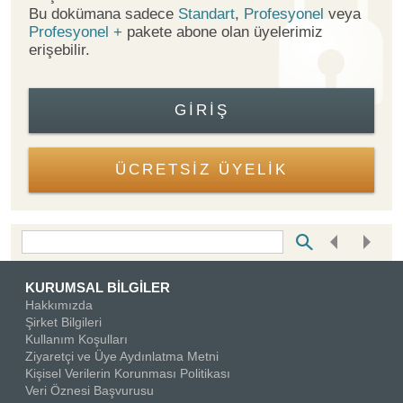
Bu dokümana sadece
Standart
,
Profesyonel
veya
Profesyonel +
pakete abone olan üyelerimiz
erişebilir.
GIRIŞ
ÜCRETSİZ ÜYELİK
Bottom Search Toolbar Highlight Text
KURUMSAL BİLGİLER
Hakkımızda
Şirket Bilgileri
Kullanım Koşulları
Ziyaretçi ve Üye Aydınlatma Metni
Kişisel Verilerin Korunması Politikası
Veri Öznesi Başvurusu