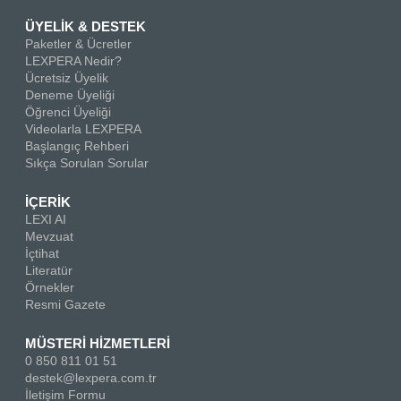
ÜYELİK & DESTEK
Paketler & Ücretler
LEXPERA Nedir?
Ücretsiz Üyelik
Deneme Üyeliği
Öğrenci Üyeliği
Videolarla LEXPERA
Başlangıç Rehberi
Sıkça Sorulan Sorular
İÇERİK
LEXI AI
Mevzuat
İçtihat
Literatür
Örnekler
Resmi Gazete
MÜSTERİ HİZMETLERİ
0 850 811 01 51
destek@lexpera.com.tr
İletişim Formu