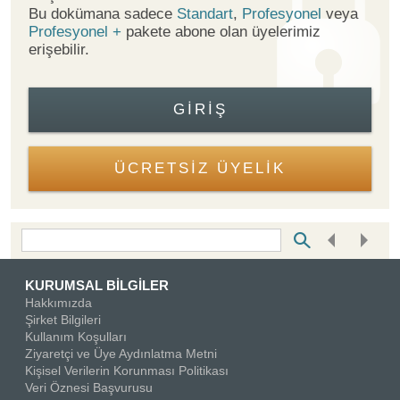
Bu dokümana sadece
Standart
,
Profesyonel
veya
Profesyonel +
pakete abone olan üyelerimiz
erişebilir.
GIRIŞ
ÜCRETSİZ ÜYELİK
Bottom Search Toolbar Highlight Text
KURUMSAL BİLGİLER
Hakkımızda
Şirket Bilgileri
Kullanım Koşulları
Ziyaretçi ve Üye Aydınlatma Metni
Kişisel Verilerin Korunması Politikası
Veri Öznesi Başvurusu