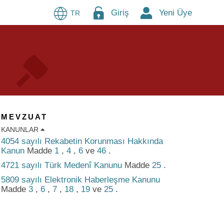
Giriş
Yeni Üye
TR
MEVZUAT
KANUNLAR
4054 sayılı Rekabetin Korunması Hakkında
Kanun
Madde
1
,
4
,
6
ve
46
.
4721 sayılı Türk Medenî Kanunu
Madde
25
.
5809 sayılı Elektronik Haberleşme Kanunu
Madde
3
,
6
,
7
,
18
,
19
ve
25
.