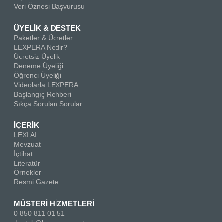
Veri Öznesi Başvurusu
ÜYELİK & DESTEK
Paketler & Ücretler
LEXPERA Nedir?
Ücretsiz Üyelik
Deneme Üyeliği
Öğrenci Üyeliği
Videolarla LEXPERA
Başlangıç Rehberi
Sıkça Sorulan Sorular
İÇERİK
LEXI AI
Mevzuat
İçtihat
Literatür
Örnekler
Resmi Gazete
MÜSTERİ HİZMETLERİ
0 850 811 01 51