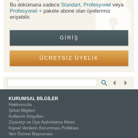
Bu dokümana sadece
Standart
,
Profesyonel
veya
Profesyonel +
pakete abone olan üyelerimiz
erişebilir.
GIRIŞ
ÜCRETSİZ ÜYELİK
Bottom Search Toolbar Highlight Text
KURUMSAL BİLGİLER
Hakkımızda
Şirket Bilgileri
Kullanım Koşulları
Ziyaretçi ve Üye Aydınlatma Metni
Kişisel Verilerin Korunması Politikası
Veri Öznesi Başvurusu