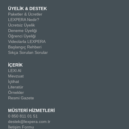
ÜYELİK & DESTEK
Paketler & Ücretler
LEXPERA Nedir?
Ücretsiz Üyelik
Deneme Üyeliği
Öğrenci Üyeliği
Videolarla LEXPERA
Başlangıç Rehberi
Sıkça Sorulan Sorular
İÇERİK
LEXI AI
Mevzuat
İçtihat
Literatür
Örnekler
Resmi Gazete
MÜSTERİ HİZMETLERİ
0 850 811 01 51
destek@lexpera.com.tr
İletişim Formu