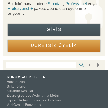
Bu dokümana sadece
Standart
,
Profesyonel
veya
Profesyonel +
pakete abone olan üyelerimiz
erişebilir.
GIRIŞ
ÜCRETSİZ ÜYELİK
Bottom Search Toolbar Highlight Text
KURUMSAL BİLGİLER
Hakkımızda
Şirket Bilgileri
Kullanım Koşulları
Ziyaretçi ve Üye Aydınlatma Metni
Kişisel Verilerin Korunması Politikası
Veri Öznesi Başvurusu