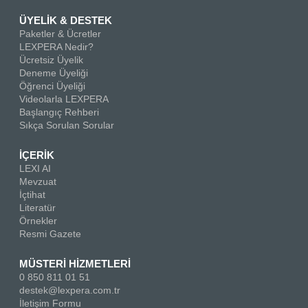
ÜYELİK & DESTEK
Paketler & Ücretler
LEXPERA Nedir?
Ücretsiz Üyelik
Deneme Üyeliği
Öğrenci Üyeliği
Videolarla LEXPERA
Başlangıç Rehberi
Sıkça Sorulan Sorular
İÇERİK
LEXI AI
Mevzuat
İçtihat
Literatür
Örnekler
Resmi Gazete
MÜSTERİ HİZMETLERİ
0 850 811 01 51
destek@lexpera.com.tr
İletişim Formu