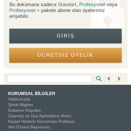
Bu dokümana sadece
Standart
,
Profesyonel
veya
Profesyonel +
pakete abone olan üyelerimiz
erişebilir.
GIRIŞ
ÜCRETSİZ ÜYELİK
Bottom Search Toolbar Highlight Text
KURUMSAL BİLGİLER
Hakkımızda
Şirket Bilgileri
Kullanım Koşulları
Ziyaretçi ve Üye Aydınlatma Metni
Kişisel Verilerin Korunması Politikası
Veri Öznesi Başvurusu