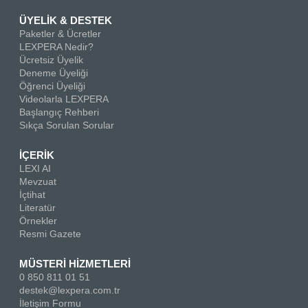
ÜYELİK & DESTEK
Paketler & Ücretler
LEXPERA Nedir?
Ücretsiz Üyelik
Deneme Üyeliği
Öğrenci Üyeliği
Videolarla LEXPERA
Başlangıç Rehberi
Sıkça Sorulan Sorular
İÇERİK
LEXI AI
Mevzuat
İçtihat
Literatür
Örnekler
Resmi Gazete
MÜSTERİ HİZMETLERİ
0 850 811 01 51
destek@lexpera.com.tr
İletişim Formu