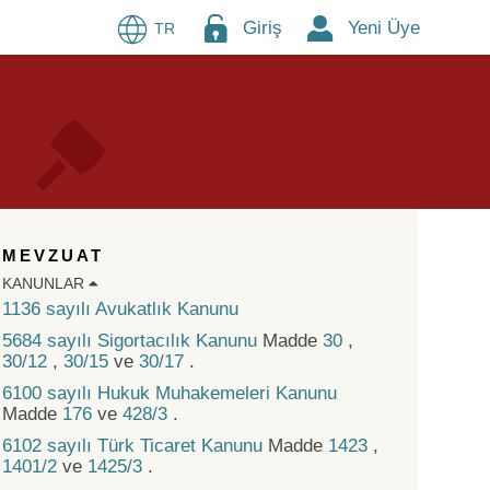
Giriş
Yeni Üye
TR
MEVZUAT
KANUNLAR
1136 sayılı Avukatlık Kanunu
5684 sayılı Sigortacılık Kanunu
Madde
30
,
30/12
,
30/15
ve
30/17
.
6100 sayılı Hukuk Muhakemeleri Kanunu
Madde
176
ve
428/3
.
6102 sayılı Türk Ticaret Kanunu
Madde
1423
,
1401/2
ve
1425/3
.