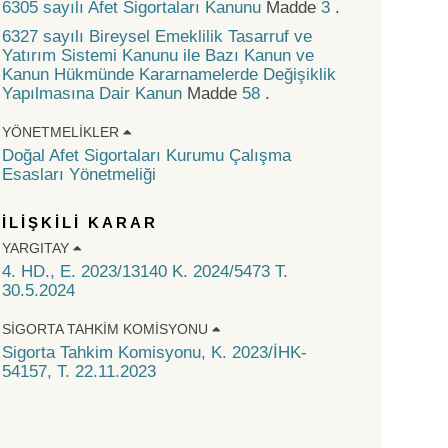
6305 sayılı Afet Sigortaları Kanunu
Madde
3
.
6327 sayılı Bireysel Emeklilik Tasarruf ve
Yatırım Sistemi Kanunu ile Bazı Kanun ve
Kanun Hükmünde Kararnamelerde Değişiklik
Yapılmasına Dair Kanun
Madde
58
.
YÖNETMELIKLER
Doğal Afet Sigortaları Kurumu Çalışma
Esasları Yönetmeliği
İLİŞKİLİ KARAR
YARGITAY
4. HD., E. 2023/13140 K. 2024/5473 T.
30.5.2024
SIGORTA TAHKIM KOMISYONU
Sigorta Tahkim Komisyonu, K. 2023/İHK-
54157, T. 22.11.2023