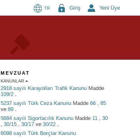
Giriş
Yeni Üye
TR
MEVZUAT
KANUNLAR
2918 sayılı Karayolları Trafik Kanunu
Madde
109/2
.
5237 sayılı Türk Ceza Kanunu
Madde
66
,
85
ve
89
.
5684 sayılı Sigortacılık Kanunu
Madde
11
,
30
,
30/15
,
30/17
ve
30/22
.
6098 sayılı Türk Borçlar Kanunu