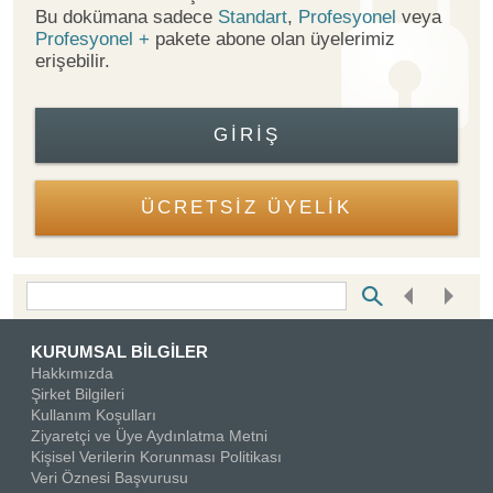
Bu dokümana sadece
Standart
,
Profesyonel
veya
Profesyonel +
pakete abone olan üyelerimiz
erişebilir.
GIRIŞ
ÜCRETSİZ ÜYELİK
Bottom Search Toolbar Highlight Text
KURUMSAL BİLGİLER
Hakkımızda
Şirket Bilgileri
Kullanım Koşulları
Ziyaretçi ve Üye Aydınlatma Metni
Kişisel Verilerin Korunması Politikası
Veri Öznesi Başvurusu