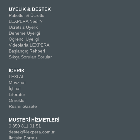
ÜYELİK & DESTEK
Paketler & Ücretler
LEXPERA Nedir?
Ücretsiz Üyelik
Deneme Üyeliği
Öğrenci Üyeliği
Videolarla LEXPERA
Başlangıç Rehberi
Sıkça Sorulan Sorular
İÇERİK
LEXI AI
Mevzuat
İçtihat
Literatür
Örnekler
Resmi Gazete
MÜSTERİ HİZMETLERİ
0 850 811 01 51
destek@lexpera.com.tr
İletişim Formu