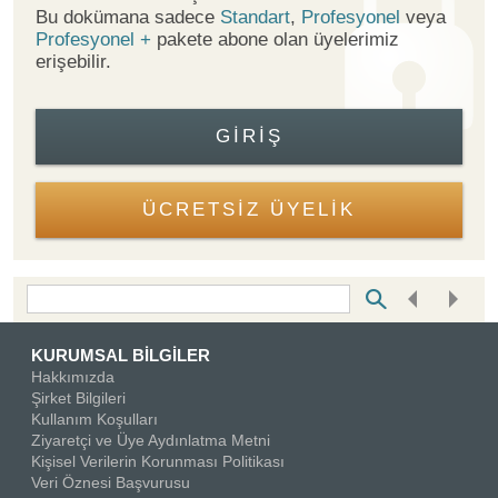
Bu dokümana sadece
Standart
,
Profesyonel
veya
Profesyonel +
pakete abone olan üyelerimiz
erişebilir.
GIRIŞ
ÜCRETSİZ ÜYELİK
Bottom Search Toolbar Highlight Text
KURUMSAL BİLGİLER
Hakkımızda
Şirket Bilgileri
Kullanım Koşulları
Ziyaretçi ve Üye Aydınlatma Metni
Kişisel Verilerin Korunması Politikası
Veri Öznesi Başvurusu