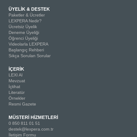
ÜYELİK & DESTEK
Paketler & Ücretler
LEXPERA Nedir?
Ücretsiz Üyelik
Deneme Üyeliği
Öğrenci Üyeliği
Videolarla LEXPERA
Başlangıç Rehberi
Sıkça Sorulan Sorular
İÇERİK
LEXI AI
Mevzuat
İçtihat
Literatür
Örnekler
Resmi Gazete
MÜSTERİ HİZMETLERİ
0 850 811 01 51
destek@lexpera.com.tr
İletişim Formu