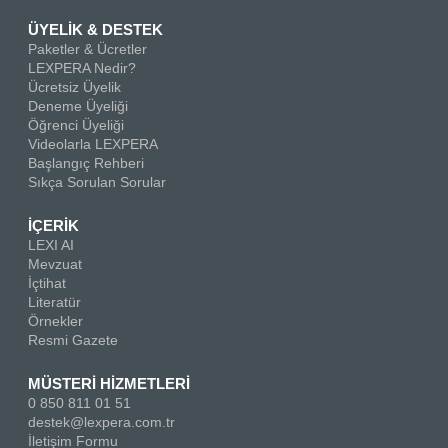
ÜYELİK & DESTEK
Paketler & Ücretler
LEXPERA Nedir?
Ücretsiz Üyelik
Deneme Üyeliği
Öğrenci Üyeliği
Videolarla LEXPERA
Başlangıç Rehberi
Sıkça Sorulan Sorular
İÇERİK
LEXI AI
Mevzuat
İçtihat
Literatür
Örnekler
Resmi Gazete
MÜSTERİ HİZMETLERİ
0 850 811 01 51
destek@lexpera.com.tr
İletişim Formu