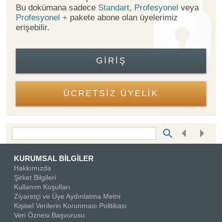
Bu dokümana sadece
Standart
,
Profesyonel
veya
Profesyonel +
pakete abone olan üyelerimiz
erişebilir.
GIRIŞ
ÜCRETSİZ ÜYELİK
Bottom Search Toolbar Highlight Text
KURUMSAL BİLGİLER
Hakkımızda
Şirket Bilgileri
Kullanım Koşulları
Ziyaretçi ve Üye Aydınlatma Metni
Kişisel Verilerin Korunması Politikası
Veri Öznesi Başvurusu