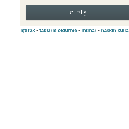
GIRIŞ
iştirak
•
taksirle öldürme
•
intihar
•
hakkın kulla