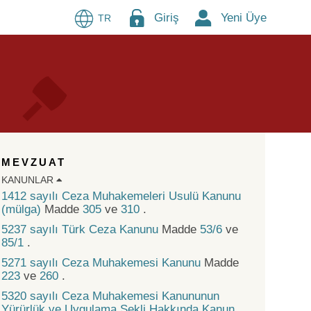
Giriş
Yeni Üye
TR
MEVZUAT
KANUNLAR
1412 sayılı Ceza Muhakemeleri Usulü Kanunu
(mülga)
Madde
305
ve
310
.
5237 sayılı Türk Ceza Kanunu
Madde
53/6
ve
85/1
.
5271 sayılı Ceza Muhakemesi Kanunu
Madde
223
ve
260
.
5320 sayılı Ceza Muhakemesi Kanununun
Yürürlük ve Uygulama Şekli Hakkında Kanun