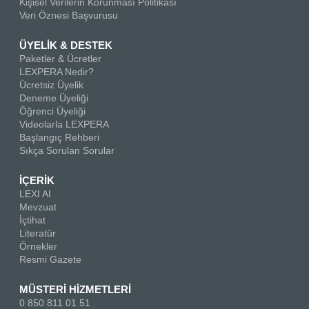
Kişisel Verilerin Korunması Politikası
Veri Öznesi Başvurusu
ÜYELİK & DESTEK
Paketler & Ücretler
LEXPERA Nedir?
Ücretsiz Üyelik
Deneme Üyeliği
Öğrenci Üyeliği
Videolarla LEXPERA
Başlangıç Rehberi
Sıkça Sorulan Sorular
İÇERİK
LEXI AI
Mevzuat
İçtihat
Literatür
Örnekler
Resmi Gazete
MÜSTERİ HİZMETLERİ
0 850 811 01 51