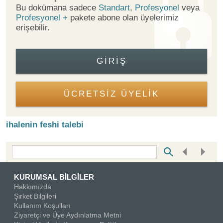
Bu dokümana sadece
Standart
,
Profesyonel
veya
Profesyonel +
pakete abone olan üyelerimiz
erişebilir.
GIRIŞ
ÜCRETSİZ ÜYELİK
ihalenin feshi talebi
Bottom Search Toolbar Highlight Text
KURUMSAL BİLGİLER
Hakkımızda
Şirket Bilgileri
Kullanım Koşulları
Ziyaretçi ve Üye Aydınlatma Metni