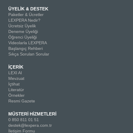
ÜYELİK & DESTEK
Paketler & Ücretler
LEXPERA Nedir?
Ücretsiz Üyelik
Deneme Üyeliği
Öğrenci Üyeliği
Videolarla LEXPERA
Başlangıç Rehberi
Sıkça Sorulan Sorular
İÇERİK
LEXI AI
Mevzuat
İçtihat
Literatür
Örnekler
Resmi Gazete
MÜSTERİ HİZMETLERİ
0 850 811 01 51
destek@lexpera.com.tr
İletişim Formu