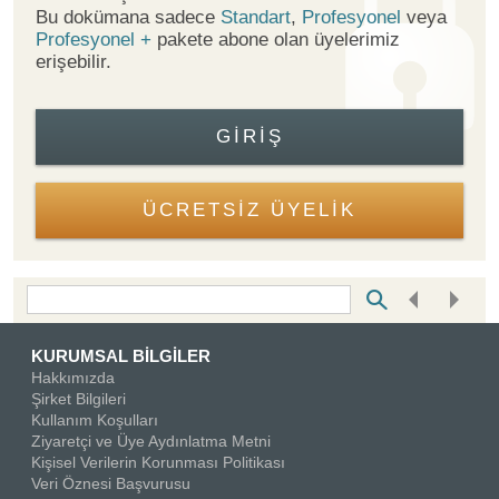
Bu dokümana sadece
Standart
,
Profesyonel
veya
Profesyonel +
pakete abone olan üyelerimiz
erişebilir.
GIRIŞ
ÜCRETSİZ ÜYELİK
Bottom Search Toolbar Highlight Text
KURUMSAL BİLGİLER
Hakkımızda
Şirket Bilgileri
Kullanım Koşulları
Ziyaretçi ve Üye Aydınlatma Metni
Kişisel Verilerin Korunması Politikası
Veri Öznesi Başvurusu