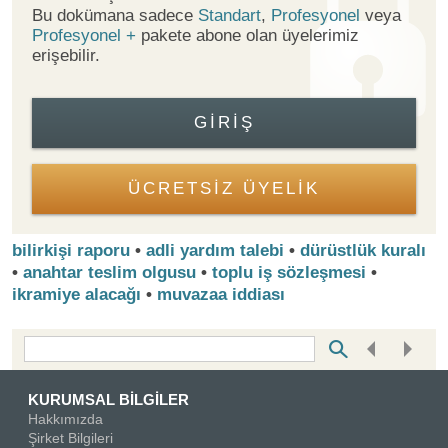
Bu dokümana sadece
Standart
,
Profesyonel
veya
Profesyonel +
pakete abone olan üyelerimiz
erişebilir.
GIRIŞ
ÜCRETSİZ ÜYELİK
bilirkişi raporu
•
adli yardım talebi
•
dürüstlük kuralı
•
anahtar teslim olgusu
•
toplu iş sözleşmesi
•
ikramiye alacağı
•
muvazaa iddiası
Bottom Search Toolbar Highlight Text
KURUMSAL BİLGİLER
Hakkımızda
Şirket Bilgileri